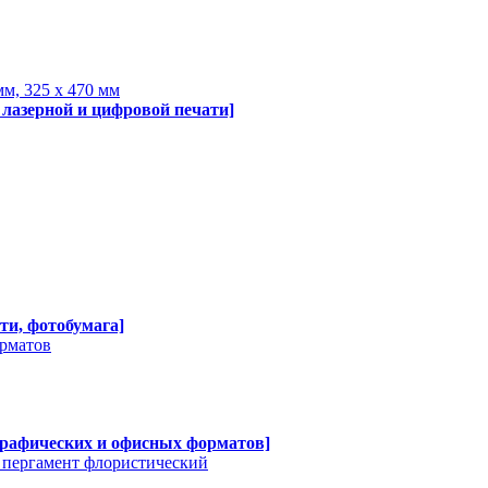
мм, 325 х 470 мм
 лазерной и цифровой печати]
ти, фотобумага]
орматов
графических и офисных форматов]
, пергамент флористический