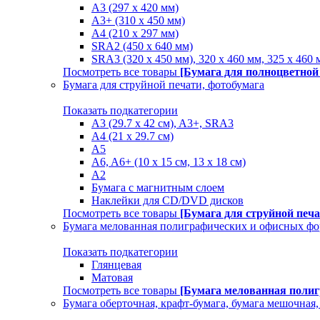
A3 (297 x 420 мм)
A3+ (310 х 450 мм)
A4 (210 х 297 мм)
SRA2 (450 x 640 мм)
SRA3 (320 х 450 мм), 320 x 460 мм, 325 х 460 
Посмотреть все товары
[Бумага для полноцветной
Бумага для струйной печати, фотобумага
Показать подкатегории
A3 (29.7 х 42 см), A3+, SRA3
A4 (21 х 29.7 см)
A5
A6, A6+ (10 x 15 см, 13 x 18 см)
А2
Бумага с магнитным слоем
Наклейки для CD/DVD дисков
Посмотреть все товары
[Бумага для струйной печа
Бумага мелованная полиграфических и офисных ф
Показать подкатегории
Глянцевая
Матовая
Посмотреть все товары
[Бумага мелованная поли
Бумага оберточная, крафт-бумага, бумага мешочная