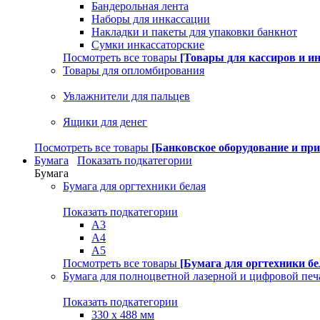
Бандерольная лента
Наборы для инкассации
Накладки и пакеты для упаковки банкнот
Сумки инкассаторские
Посмотреть все товары
[Товары для кассиров и и
Товары для опломбирования
Увлажнители для пальцев
Ящики для денег
Посмотреть все товары
[Банковское оборудование и пр
Бумага
Показать подкатегории
Бумага
Бумага для оргтехники белая
Показать подкатегории
A3
A4
A5
Посмотреть все товары
[Бумага для оргтехники бе
Бумага для полноцветной лазерной и цифровой печ
Показать подкатегории
330 х 488 мм