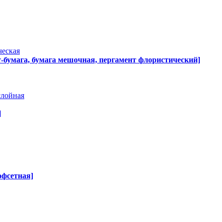
ческая
т-бумага, бумага мешочная, пергамент флористический]
слойная
]
офсетная]