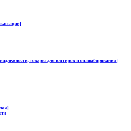
нкассации]
инадлежности, товары для кассиров и опломбирования]
лая]
ати