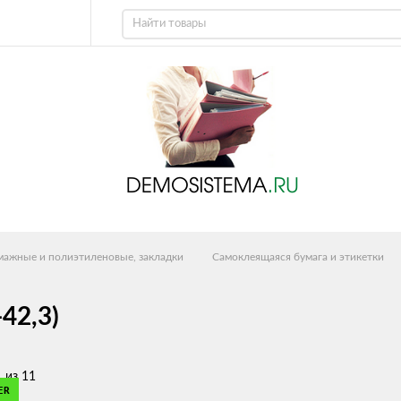
умажные и полиэтиленовые, закладки
Самоклеящаяся бумага и этикетки
-42,3)
 из 11
ER
ER
ER
ER
ER
ER
ER