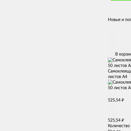
Новые и по
В корзи
Самоклеящая
листов А4
₽
525,54
₽
525,54
Количество