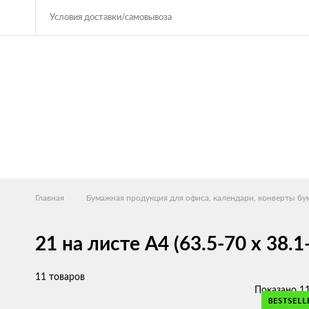
Условия доставки/самовывоза
Главная
Бумажная продукция для офиса, календари, конверты б
21 на листе А4 (63.5-70 х 38.1
11 товаров
Показано 11
BESTSELL
BESTSELL
BESTSELL
BESTSELL
BESTSELL
BESTSELL
BESTSELL