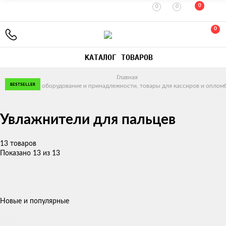
0
0
0
0
КАТАЛОГ ТОВАРОВ
Главная
BESTSELLER
BESTSELLER
BESTSELLER
BESTSELLER
BESTSELLER
BESTSELLER
Банковское оборудование и принадлежности, товары для кассиров и оплом
Увлажнители для пальцев
13 товаров
Показано 13 из 13
Новые и популярные