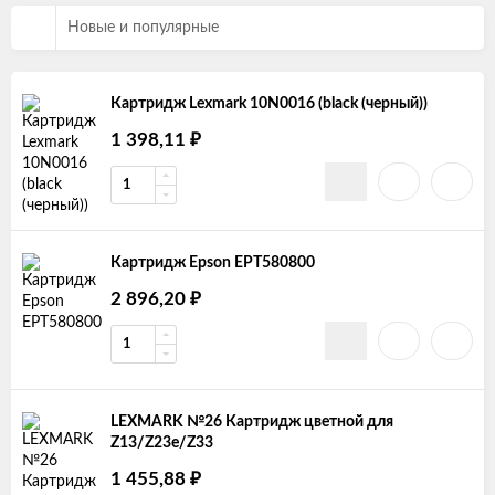
Новые и популярные
Картридж Lexmark 10N0016 (black (черный))
1 398,11
₽
Картридж Epson EPT580800
2 896,20
₽
LEXMARK №26 Картридж цветной для
Z13/Z23e/Z33
1 455,88
₽