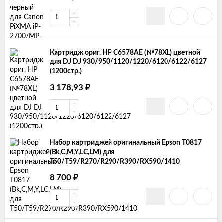
Картридж ориг. HP C6578AE (№78XL) цветной
для DJ DJ 930/950/1120/1220/6120/6122/6127
(1200стр.)
3 178,93
₽
Набор картриджей оригинальный Epson T0817
(Bk,C,M,Y,LC,LM) для
T50/T59/R270/R290/R390/RX590/1410
8 700
₽