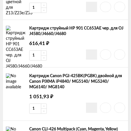
Картридж струйный HP 901 CC653AE чер. для OJ
J4580/J4660/J4680
616,41
₽
Картридж Canon PGI-425BK(PGBK) двойной для
Canon PIXMA iP4840/ MG5140/ MG5240/
MG6140/ MG8140
1 051,93
₽
Canon CLI-426 Multipack (Cyan, Magenta, Yellow)