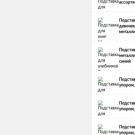
ассорти
Подстав
девочек
металли
Подстав
металлич
синий
Подстав
упором,
Подстав
упором,
Подстав
упором,