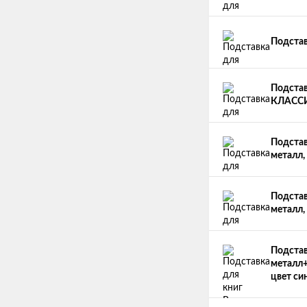
Подстав
Подста
КЛАССИ
Подста
металл,
Подстав
металл,
Подстав
металл+п
цвет си