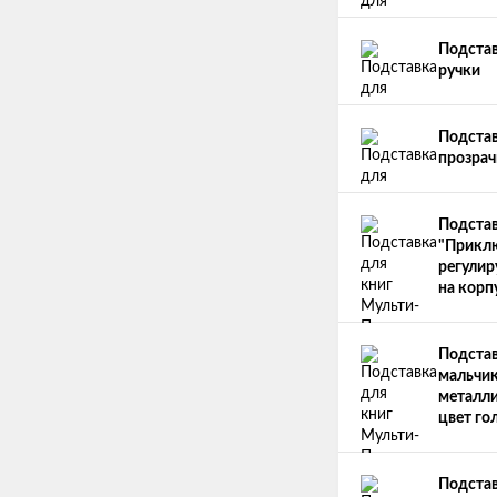
Подстав
ручки
Подстав
прозрач
Подстав
"Приклю
регулир
на корп
Подстав
мальчик
металли
цвет го
Подстав