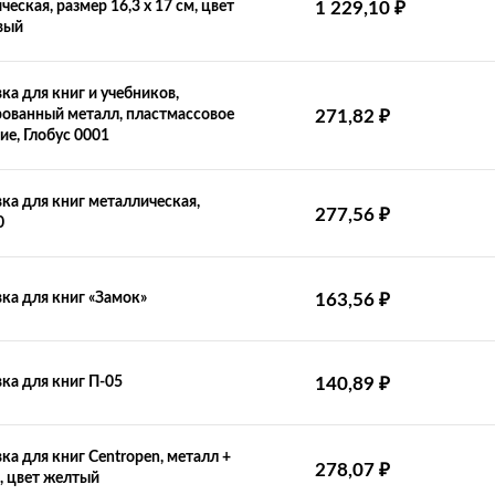
₽
еская, размер 16,3 х 17 см, цвет
1 229,10
вый
ка для книг и учебников,
₽
ованный металл, пластмассовое
271,82
ие, Глобус 0001
ка для книг металлическая,
₽
277,56
0
₽
ка для книг «Замок»
163,56
₽
ка для книг П-05
140,89
ка для книг Centropen, металл +
₽
278,07
, цвет желтый