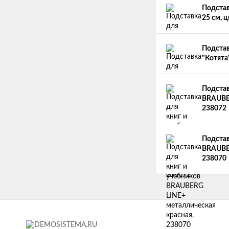
Подстав
25 см, 
Подстав
"Котята
Подстав
BRAUBER
238072
Подстав
BRAUBER
238070