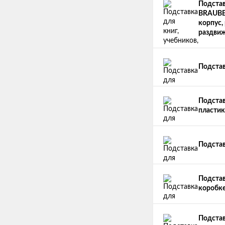
Подстав
BRAUBE
корпус,
раздвиж
Подстав
Подстав
пласти
Подстав
Подстав
коробке
Подстав