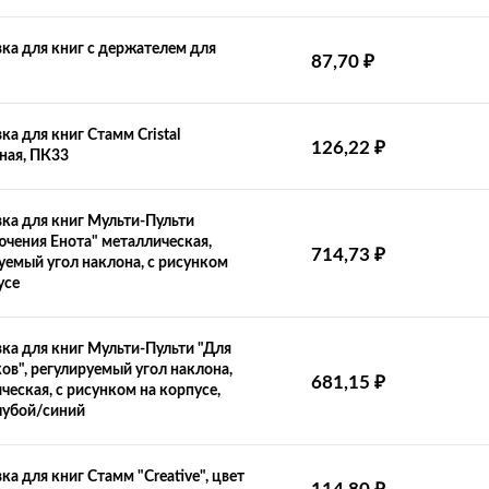
ка для книг с держателем для
₽
87,70
ка для книг Стамм Cristal
₽
126,22
ная, ПК33
ка для книг Мульти-Пульти
чения Енота" металлическая,
₽
714,73
уемый угол наклона, с рисунком
усе
ка для книг Мульти-Пульти "Для
ов", регулируемый угол наклона,
₽
681,15
ческая, с рисунком на корпусе,
лубой/синий
ка для книг Стамм "Creative", цвет