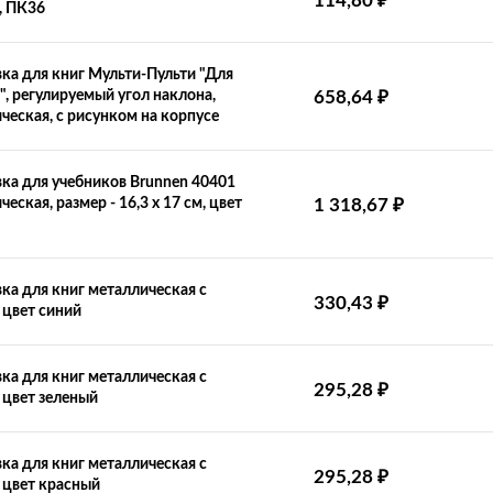
₽
114,80
, ПК36
ка для книг Мульти-Пульти "Для
₽
", регулируемый угол наклона,
658,64
ческая, с рисунком на корпусе
ка для учебников Brunnen 40401
₽
еская, размер - 16,3 х 17 см, цвет
1 318,67
ка для книг металлическая с
₽
330,43
 цвет синий
ка для книг металлическая с
₽
295,28
 цвет зеленый
ка для книг металлическая с
₽
295,28
 цвет красный