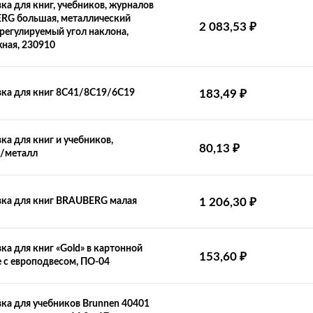
ка для книг, учебников, журналов
RG большая, металлический
₽
2 083,53
 регулируемый угол наклона,
ная, 230910
₽
ка для книг 8С41/8С19/6С19
183,49
ка для книг и учебников,
₽
80,13
к/металл
₽
ка для книг BRAUBERG малая
1 206,30
ка для книг «Gold» в картонной
₽
153,60
 с европодвесом, ПО-04
ка для учебников Brunnen 40401