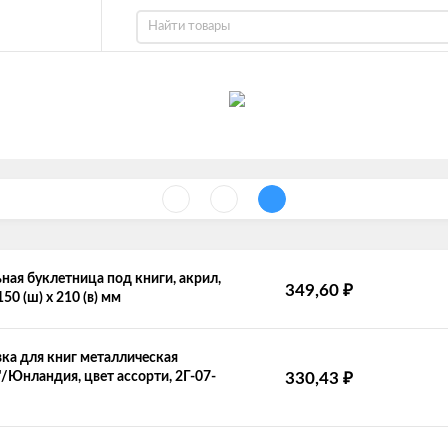
ная буклетница под книги, акрил,
₽
349,60
50 (ш) х 210 (в) мм
ка для книг металлическая
₽
"/Юнландия, цвет ассорти, 2Г-07-
330,43