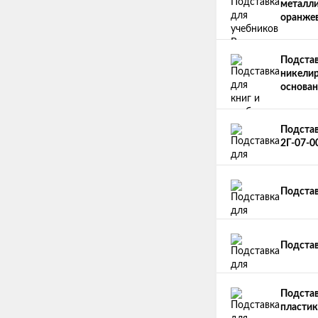
металлич
оранже
Подстав
никелир
основан
Подстав
2Г-07-0
Подстав
Подстав
Подстав
пластик