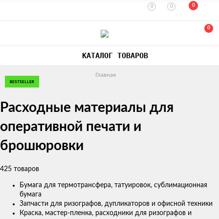
0
0
0
0
КАТАЛОГ ТОВАРОВ
Главная
BESTSELLER
BESTSELLER
BESTSELLER
BESTSELLER
BESTSELLER
BESTSELLER
BESTSELLER
BESTSELLER
BESTSELLER
BESTSELLER
BESTSELLER
BESTSELLER
BESTSELLER
BESTSELLER
BESTSELLER
BESTSELLER
BESTSELLER
BESTSELLER
BESTSELLER
BESTSELLER
BESTSELLER
BESTSELLER
BESTSELLER
BESTSELLER
BESTSELLER
BESTSELLER
BESTSELLER
BESTSELLER
BESTSELLER
BESTSELLER
BESTSELLER
BESTSELLER
BESTSELLER
BESTSELLER
BESTSELLER
BESTSELLER
BESTSELLER
BESTSELLER
BESTSELLER
BESTSELLER
Расходные материалы для
оперативной печати и
брошюровки
425 товаров
Бумага для термотрансфера, татуировок, сублимационная
бумага
Запчасти для ризографов, дупликаторов и офисной техники
Краска, мастер-пленка, расходники для ризографов и