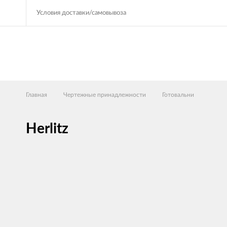
Условия доставки/самовывоза
Главная
Чертежные принадлежности
Готовальни
Herlitz