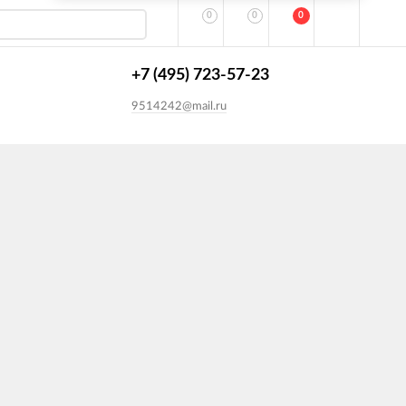
0
0
0
+7 (495) 723-57-23
9514242@mail.ru