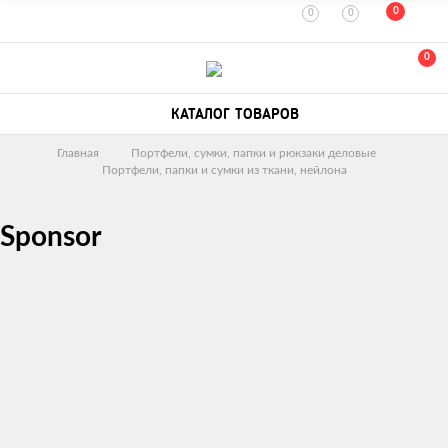
0
0
0
0
КАТАЛОГ ТОВАРОВ
Главная
Портфели, сумки, папки и рюкзаки деловые
Портфели, папки и сумки из ткани, нейлона
Sponsor