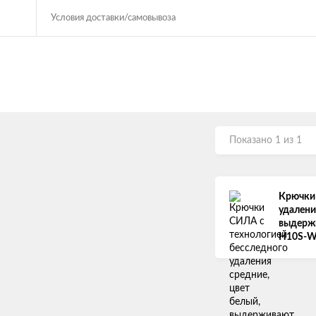
Условия доставки/самовывоза
Показано 1 из 1
Крючки 
удалени
выдержи
H10S-