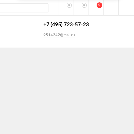
0
0
0
+7 (495) 723-57-23
9514242@mail.ru