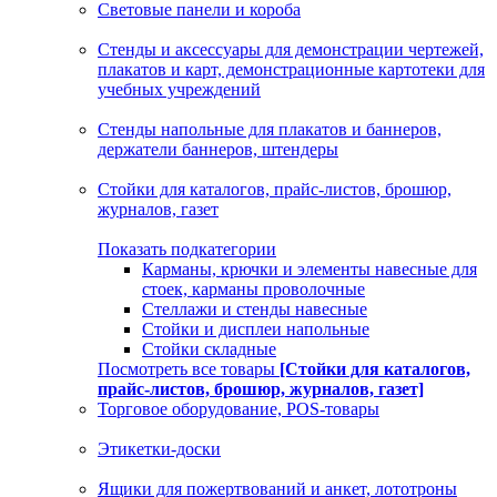
Световые панели и короба
Стенды и аксессуары для демонстрации чертежей,
плакатов и карт, демонстрационные картотеки для
учебных учреждений
Стенды напольные для плакатов и баннеров,
держатели баннеров, штендеры
Стойки для каталогов, прайс-листов, брошюр,
журналов, газет
Показать подкатегории
Карманы, крючки и элементы навесные для
стоек, карманы проволочные
Стеллажи и стенды навесные
Стойки и дисплеи напольные
Стойки складные
Посмотреть все товары
[Стойки для каталогов,
прайс-листов, брошюр, журналов, газет]
Торговое оборудование, POS-товары
Этикетки-доски
Ящики для пожертвований и анкет, лототроны