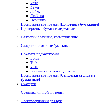
Veiro
Zewa
Лайма
Любаша
Перышко
Посмотреть все товары
[Полотенца бумажные]
Протирочная бумага и держатели
Салфетки влажные, косметические
Салфетки столовые бумажные
Показать подкатегории
Lotus
Tork
Veiro
Российские производители
Посмотреть все товары
[Салфетки столовые
бумажные]
Скатерти
Средства личной гигиены
Электросушилки для рук