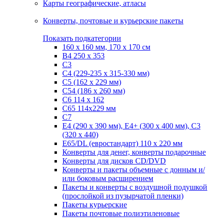
Карты географические, атласы
Конверты, почтовые и курьерские пакеты
Показать подкатегории
160 х 160 мм, 170 х 170 см
B4 250 х 353
C3
C4 (229-235 х 315-330 мм)
C5 (162 х 229 мм)
C54 (186 x 260 мм)
C6 114 х 162
C65 114х229 мм
C7
Е4 (290 х 390 мм), E4+ (300 х 400 мм), С3
(320 х 440)
Е65/DL (евростандарт) 110 х 220 мм
Конверты для денег, конверты подарочные
Конверты для дисков CD/DVD
Конверты и пакеты объемные с донным и/
или боковым расширением
Пакеты и конверты с воздушной подушкой
(прослойкой из пузырчатой пленки)
Пакеты курьерские
Пакеты почтовые полиэтиленовые