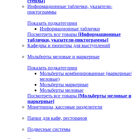
стенды]
Информационные таблички, указатели-
пиктограммы
Показать подкатегории
Информационные таблички
Посмотреть все товары
[Информационные
таблички, указатели-пиктограммы]
Кафедры и пюпитры для выступлений
Мольберты меловые и маркерные
Показать подкатегории
Мольберты комбинированные (маркерные/
меловые)
Мольберты маркерные
Мольберты меловые
Посмотреть все товары
[Мольберты меловые и
маркерные]
Монетницы, кассовые разделители
Папки для кафе, ресторанов
Подвесные системы