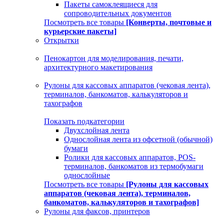
Пакеты самоклеящиеся для
сопроводительных документов
Посмотреть все товары
[Конверты, почтовые и
курьерские пакеты]
Открытки
Пенокартон для моделирования, печати,
архитектурного макетирования
Рулоны для кассовых аппаратов (чековая лента),
терминалов, банкоматов, калькуляторов и
тахографов
Показать подкатегории
Двухслойная лента
Однослойная лента из офсетной (обычной)
бумаги
Ролики для кассовых аппаратов, POS-
терминалов, банкоматов из термобумаги
однослойные
Посмотреть все товары
[Рулоны для кассовых
аппаратов (чековая лента), терминалов,
банкоматов, калькуляторов и тахографов]
Рулоны для факсов, принтеров