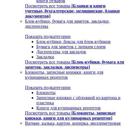
книги отзывов
Посмотреть все товары
[Бланки и книги
учетные, бухгалтерские, медицинские, бланки
документов]
Блок-кубики, бумага для заметок, закладки,
диспенсеры
Показать подкатегории
Блок-кубики, боксы для блок-кубиков
Бумага для заметок с липким слоем
Диспенсеры для закладок
Закладки
Посмотреть все товары
[Блок-кубики, бумага для
заметок, закладки, диспенсеры]
Блокноты, записные книжки, книги для
кулинарных рецептов
Показать подкатегории
Блокноты
Записные книжки с обложкой из картона и
пластика
Книги для кулинарных рецептов
Посмотреть все товары
[Блокноты, записные
книжки, книги для кулинарных рецептов]
Ватман, калька, картон, копирка, миллиметровая