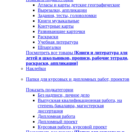
Атласы и карты детские географические
Вырезалки, аппликации
Задания, тесты, головоломки
Книги музыкальные
Контурные карты
Развивающие карточки
Раскраски
Учебная литература
Шпаргалки
Посмотреть все товары
[Книги и литература для
детей и школьников, прописи, рабочие тетради,
раскраски, аппликации]
Наклейки
Папки для курсовых и дипломных работ, проектов
Показать подкатегории
Без надписи, личное дело
Выпускная квалификационная работа, на
степень бакалавра, магистерская
диссертация
Дипломная работа
Дипломный проект
Курсовая работа, курсовой проект