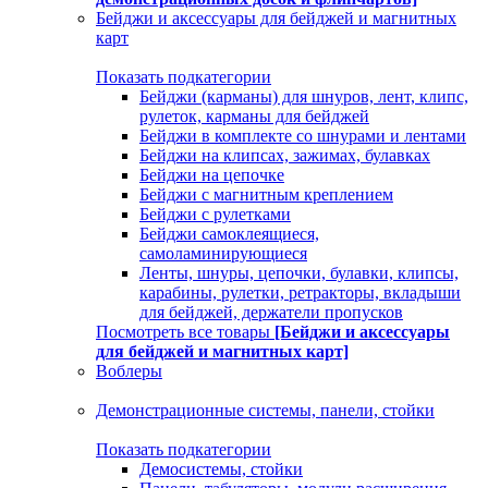
Бейджи и аксессуары для бейджей и магнитных
карт
Показать подкатегории
Бейджи (карманы) для шнуров, лент, клипс,
рулеток, карманы для бейджей
Бейджи в комплекте со шнурами и лентами
Бейджи на клипсах, зажимах, булавках
Бейджи на цепочке
Бейджи с магнитным креплением
Бейджи с рулетками
Бейджи самоклеящиеся,
самоламинирующиеся
Ленты, шнуры, цепочки, булавки, клипсы,
карабины, рулетки, ретракторы, вкладыши
для бейджей, держатели пропусков
Посмотреть все товары
[Бейджи и аксессуары
для бейджей и магнитных карт]
Воблеры
Демонстрационные системы, панели, стойки
Показать подкатегории
Демосистемы, стойки