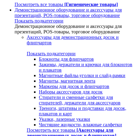
Посмотреть все товары
[Гигиенические товары]
Демонстрационное оборудование и аксессуары для
презентаций, POS-товары, торговое оборудование
Показать подкатегории
Демонстрационное оборудование и аксессуары для
презентаций, POS-товары, торговое оборудование
Аксессуары для демонстрационных досок и
флипчартов
Показать подкатегории
Блокноты для флипчартов
Зажимы, держатели и крючки для блокнотов
и плакатов
Магнитные файлы-уголки и слайд-рамки
Магниты, магнитная лента
Маркеры для досок и флипчартов
Наборы аксессуаров для досок
Стиратели и сменные салфетки для
стирателей, держатели для аксессуаров
Треноги, штативы и подставки для досок,
плакатов и карт
Указки, лазерные указки
Чистящие жидкости, влажные салфетки
Посмотреть все товары
[Аксессуары для
демонстрационных досок и флипчартов]