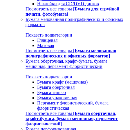
Наклейки для CD/DVD дисков
Посмотреть все товары
[Бумага для струйной
печати, фотобумага]
Бумага мелованная полиграфических и офисных
форматов
Показать подкатегории
Глянцевая
Матовая
Посмотреть все товары
[Бумага мелованная
полиграфических и офисных форматов]
Бумага оберточная, крафт-бумага, бумага
мешочная, пергамент флористический
Показать подкатегории
Бумага крафт (мешочная)
Бумага оберточная
Бумага тишью
Бумага упаковочная
Пергамент флористический, бумага
флористическая
Посмотреть все товары
[Бумага оберточная,
крафт-бумага, бумага мешочная, пергамент
флористический]
Бумага перфорированная