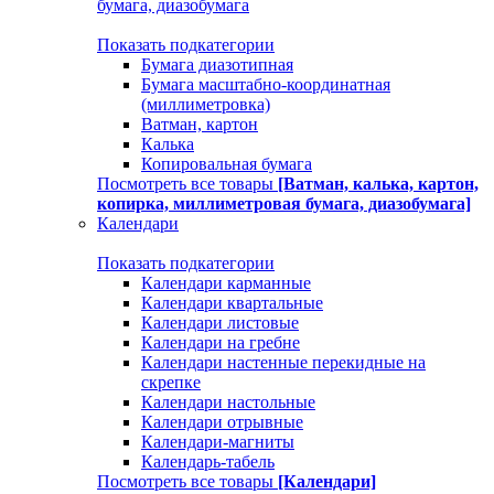
бумага, диазобумага
Показать подкатегории
Бумага диазотипная
Бумага масштабно-координатная
(миллиметровка)
Ватман, картон
Калька
Копировальная бумага
Посмотреть все товары
[Ватман, калька, картон,
копирка, миллиметровая бумага, диазобумага]
Календари
Показать подкатегории
Календари карманные
Календари квартальные
Календари листовые
Календари на гребне
Календари настенные перекидные на
скрепке
Календари настольные
Календари отрывные
Календари-магниты
Календарь-табель
Посмотреть все товары
[Календари]