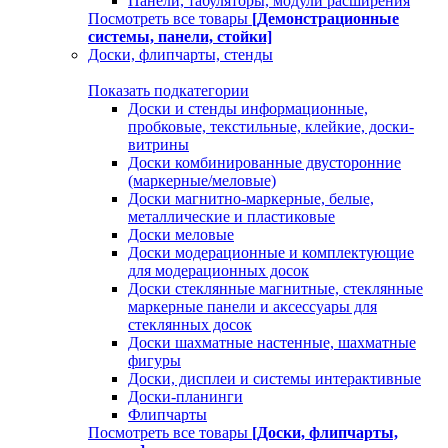
Панели, табуляторы, модули расширения
Посмотреть все товары
[Демонстрационные
системы, панели, стойки]
Доски, флипчарты, стенды
Показать подкатегории
Доски и стенды информационные,
пробковые, текстильные, клейкие, доски-
витрины
Доски комбинированные двусторонние
(маркерные/меловые)
Доски магнитно-маркерные, белые,
металлические и пластиковые
Доски меловые
Доски модерационные и комплектующие
для модерационных досок
Доски стеклянные магнитные, стеклянные
маркерные панели и аксессуары для
стеклянных досок
Доски шахматные настенные, шахматные
фигуры
Доски, дисплеи и системы интерактивные
Доски-планинги
Флипчарты
Посмотреть все товары
[Доски, флипчарты,