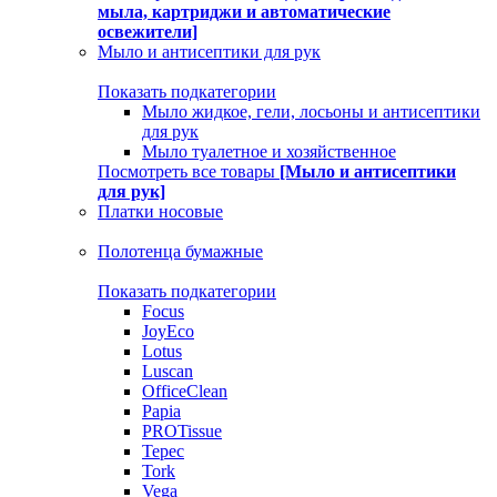
мыла, картриджи и автоматические
освежители]
Мыло и антисептики для рук
Показать подкатегории
Мыло жидкое, гели, лосьоны и антисептики
для рук
Мыло туалетное и хозяйственное
Посмотреть все товары
[Мыло и антисептики
для рук]
Платки носовые
Полотенца бумажные
Показать подкатегории
Focus
JoyEco
Lotus
Luscan
OfficeClean
Papia
PROTissue
Tepec
Tork
Vega