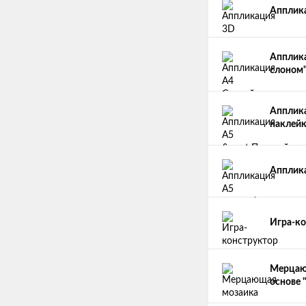
Апплика
Апплика
слоном
Апплика
наклей
Апплика
Игра-ко
Мерцаю
основе 