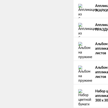
Апплик
ЖАРКИХ 
Апплик
ПРАЗДНИ
Альбом 
апплика
листов
Альбом 
апплика
листов
Набор ц
апплика
300 х 30