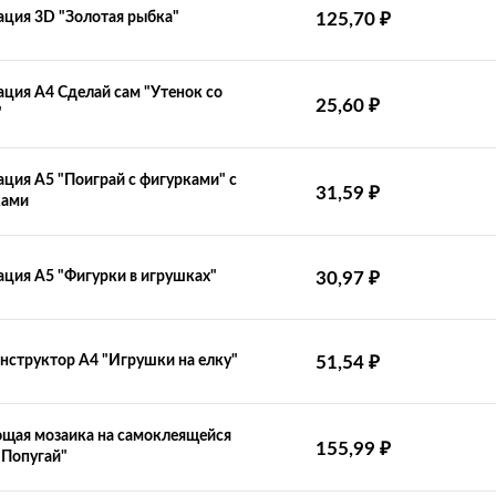
₽
ция 3D "Золотая рыбка"
125,70
ция А4 Сделай сам "Утенок со
₽
25,60
"
ция А5 "Поиграй с фигурками" с
₽
31,59
ками
₽
ция А5 "Фигурки в игрушках"
30,97
₽
нструктор А4 "Игрушки на елку"
51,54
щая мозаика на самоклеящейся
₽
155,99
"Попугай"