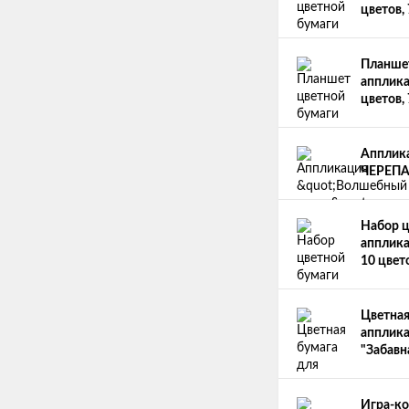
цветов,
Планшет
апплика
цветов,
Апплика
ЧЕРЕПА
Набор ц
апплика
10 цвет
Цветная
апплика
"Забавн
Игра-ко