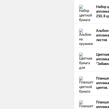
Набор ц
апплика
250, 8 ц
Альбом 
апплика
листов
Цветная
апплика
"Забавн
Планшет
апплика
цветов,
Планшет
апплика