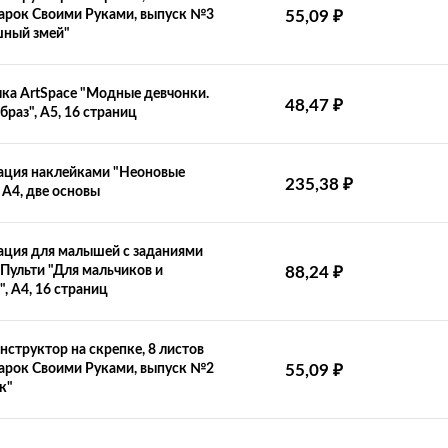
₽
арок Своими Руками, выпуск №3
55,09
шный змей"
ка ArtSpace "Модные девчонки.
₽
48,47
браз", A5, 16 страниц
ация наклейками "Неоновые
₽
235,38
 А4, две основы
ция для малышей с заданиями
₽
Пульти "Для мальчиков и
88,24
", А4, 16 страниц
нструктор на скрепке, 8 листов
₽
арок Своими Руками, выпуск №2
55,09
к"