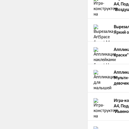
А4, Под
"Возду
Вырезал
Яркий о
Апплик
краски"
Апплика
Мульти-
девочек
Игра-ко
А4, Под
"Львено