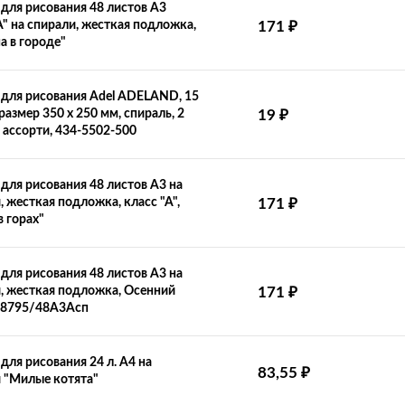
для рисования 48 листов А3
А" на спирали, жесткая подложка,
171
₽
 в городе"
для рисования Adel ADELAND, 15
размер 350 x 250 мм, спираль, 2
19
₽
 ассорти, 434-5502-500
для рисования 48 листов А3 на
, жесткая подложка, класс "А",
171
₽
в горах"
для рисования 48 листов А3 на
, жесткая подложка, Осенний
171
₽
 8795/48А3Асп
для рисования 24 л. А4 на
83,55
₽
 "Милые котята"