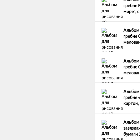
Альбом 
гребне 
мире", 
Альбом 
гребне C
мелован
Альбом 
гребне C
мелован
Альбом 
гребне 
картон,
Альбом 
завязка
бумаги 