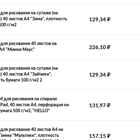
для рисования на сутаже (на
х) 40 листов А4 "Зима", плотность
129,34
₽
100 г/м2
для рисования 40 листов на
226,10
₽
 А4 "Минни Маус"
для рисования на сутаже (на
) 40 листов А4 "Зайчики",
129,34
₽
ть бумаги 100 г/м2 2
 для рисования на спирали
ad, 40 листов А4, перфорация на
131,97
₽
бумага 100 г/м2, "HELLO"
для рисования 40 листов А4 на
 Гамма "Мультики", плотность
157,15
₽