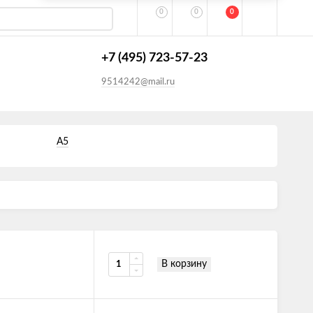
0
0
0
+7 (495) 723-57-23
9514242@mail.ru
А5
В корзину