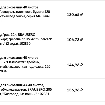
для рисования 40 листов
", спираль, плотность бумаги 120
130,65
₽
есткая подложка, серия Машины,
п
д/рис. 32л. BRAUBERG
карт, гребень, 110г/м2 "Supercars"
106,73
₽
то) (2 вида), 102830
для рисования 40 листов
G "ClassMaster", гребень,
144,96
₽
ный лак, жесткая подложка, 120
2834
для рисования А4 40 листов,
, обложка картон, BRAUBERG, 205
136,96
₽
м, "Благородные кошки", 102831