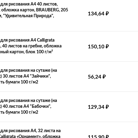
для рисования А4 40 листов,
, обложка картон, BRAUBERG, 205
134,64
₽
м, "Удивительная Природа",
для рисования А4 Calligrata
, 40 листов на гребне, обложка
150,10
₽
ный картон, блок 100 г/м²
для рисования на сутаже (на
) 30 листов А4 "Зайчики",
56,24
₽
ть бумаги 100 г/м2
для рисования на сутаже (на
х) 40 листов А4 "Бабочки",
129,34
₽
ть бумаги 100 г/м2
для рисования А4, 32 листа на
Calligrata «Орнамент», обложка
115,90
₽