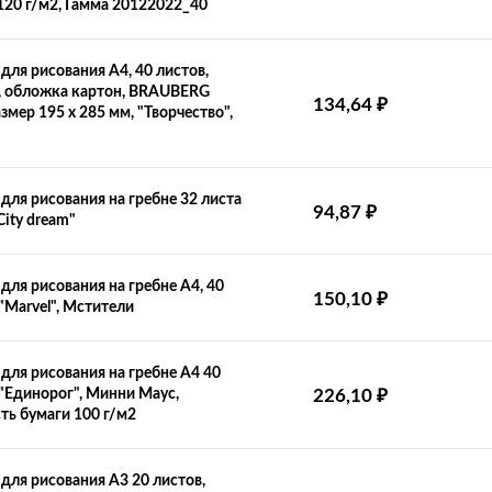
120 г/м2, Гамма 20122022_40
для рисования А4, 40 листов,
, обложка картон, BRAUBERG
134,64
₽
змер 195 х 285 мм, "Творчество",
для рисования на гребне 32 листа
94,87
₽
City dream"
для рисования на гребне А4, 40
150,10
₽
 "Marvel", Мстители
для рисования на гребне А4 40
 "Единорог", Минни Маус,
226,10
₽
ть бумаги 100 г/м2
для рисования А3 20 листов,