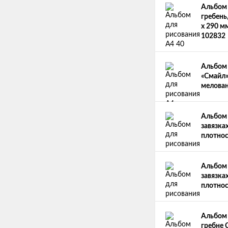
Альбом 
гребень
х 290 м
102832
Альбом 
«Смайл»
мелован
Альбом 
завязках
плотнос
Альбом 
завязка
плотнос
Альбом 
гребне 