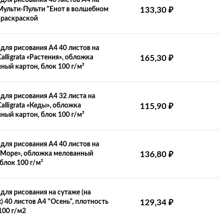
для рисования 40 листов А4 на
Мульти-Пульти "Енот в волшебном
133,30
₽
с раскраской
для рисования А4 40 листов на
alligrata «Растения», обложка
165,30
₽
ный картон, блок 100 г/м²
для рисования А4 32 листа на
alligrata «Кеды», обложка
115,90
₽
ный картон, блок 100 г/м²
для рисования А4 40 листов на
«Море», обложка мелованный
136,80
₽
 блок 100 г/м²
для рисования на сутаже (на
х) 40 листов А4 "Осень", плотность
129,34
₽
100 г/м2