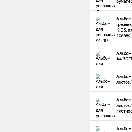
бумаги 
Альбом 
гребень
KIDS, ра
106684
Альбом 
А4 BG "
Альбом 
листов,
Альбом 
листов,
плотнос
Альбом 