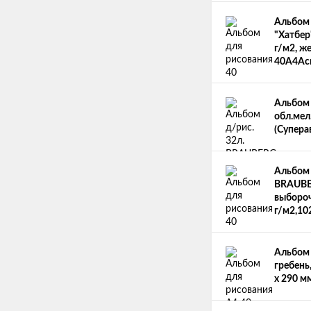
Альбом 
"Хатбер
г/м2, ж
40А4Ас
Альбом 
обл.мел.
(Суперав
Альбом 
BRAUBER
выбороч
г/м2,10
Альбом 
гребень
х 290 м