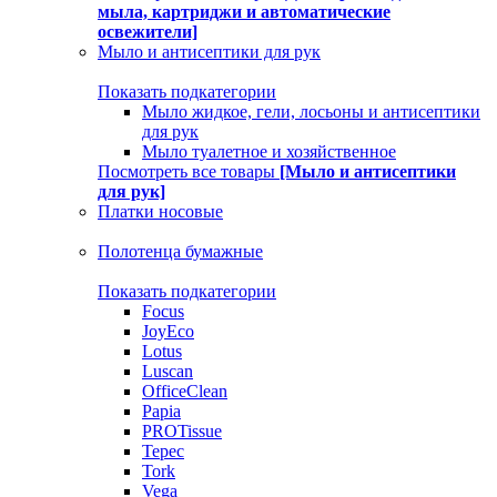
мыла, картриджи и автоматические
освежители]
Мыло и антисептики для рук
Показать подкатегории
Мыло жидкое, гели, лосьоны и антисептики
для рук
Мыло туалетное и хозяйственное
Посмотреть все товары
[Мыло и антисептики
для рук]
Платки носовые
Полотенца бумажные
Показать подкатегории
Focus
JoyEco
Lotus
Luscan
OfficeClean
Papia
PROTissue
Tepec
Tork
Vega