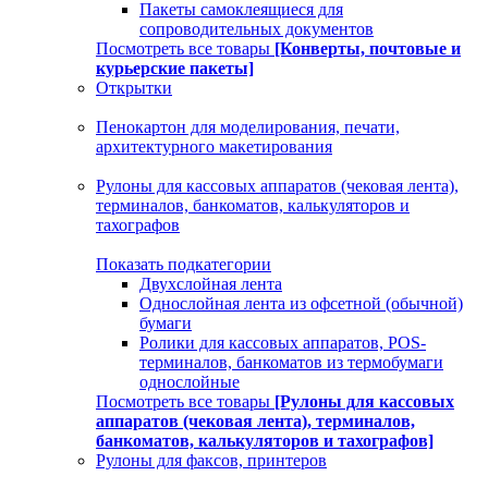
Пакеты самоклеящиеся для
сопроводительных документов
Посмотреть все товары
[Конверты, почтовые и
курьерские пакеты]
Открытки
Пенокартон для моделирования, печати,
архитектурного макетирования
Рулоны для кассовых аппаратов (чековая лента),
терминалов, банкоматов, калькуляторов и
тахографов
Показать подкатегории
Двухслойная лента
Однослойная лента из офсетной (обычной)
бумаги
Ролики для кассовых аппаратов, POS-
терминалов, банкоматов из термобумаги
однослойные
Посмотреть все товары
[Рулоны для кассовых
аппаратов (чековая лента), терминалов,
банкоматов, калькуляторов и тахографов]
Рулоны для факсов, принтеров