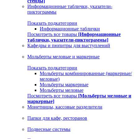
стенды]
Информационные таблички, указатели-
пиктограммы
Показать подкатегории
Информационные таблички
Посмотреть все товары
[Информационные
таблички, указатели-пиктограммы]
Кафедры и пюпитры для выступлений
Мольберты меловые и маркерные
Показать подкатегории
Мольберты комбинированные (маркерные/
меловые)
Мольберты маркерные
Мольберты меловые
Посмотреть все товары
[Мольберты меловые и
маркерные]
Монетницы, кассовые разделители
Папки для кафе, ресторанов
Подвесные системы