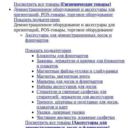
Посмотреть все товары
[Гигиенические товары]
Демонстрационное оборудование и аксессуары для
презентаций, POS-товары, торговое оборудование
Показать подкатегории
Демонстрационное оборудование и аксессуары для
презентаций, POS-товары, торговое оборудование
Аксессуары для демонстрационных досок и
флипчартов
Показать подкатегории
Блокноты для флипчартов
Зажимы, держатели и крючки для блокнотов
и плакатов
Магнитные файлы-уголки и слайд-рамки
Магниты, магнитная лента
Маркеры для досок и флипчартов
Наборы аксессуаров для досок
Стиратели и сменные салфетки для
стирателей, держатели для аксессуаров
Треноги, штативы и подставки для досок,
плакатов и карт
Указки, лазерные указки
Чистящие жидкости, влажные салфетки
Посмотреть все товары
[Аксессуары для
демонстрационных досок и флипчартов]