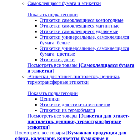
Самоклеящаяся бумага и этикетки
Показать подкатегории
Этикетки самоклеящиеся всепогодные
Этикетки самоклеящиеся магнитные
Этикетки самоклеящиеся удаляемые
Этикетки универсальные, самоклеящаяся
бумага, белые
Этикетки универсальные, самоклеящаяся
бумага, цветные
Этикетки-доски
Посмотреть все товары
[Самоклеящаяся бумага
и этикетки]
Этикетки для этикет-пистолетов, ценники,
термотрансферные этикетки
Показать подкатегории
Ценники
Этикетки для этикет-пистолетов
Этикетки из термобумаги
Посмотреть все товары
[Этикетки для этикет-
пистолетов, ценники, термотрансферные
этикетки]
Посмотреть все товары
[Бумажная продукция для
офиса, календари, конверты бумажные и