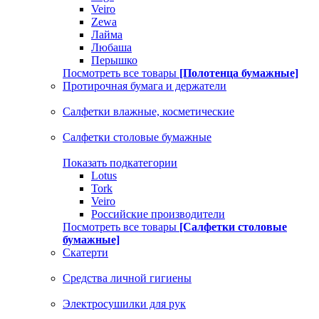
Veiro
Zewa
Лайма
Любаша
Перышко
Посмотреть все товары
[Полотенца бумажные]
Протирочная бумага и держатели
Салфетки влажные, косметические
Салфетки столовые бумажные
Показать подкатегории
Lotus
Tork
Veiro
Российские производители
Посмотреть все товары
[Салфетки столовые
бумажные]
Скатерти
Средства личной гигиены
Электросушилки для рук