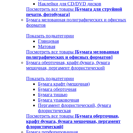
Наклейки для CD/DVD дисков
Посмотреть все товары
[Бумага для струйной
печати, фотобумага]
Бумага мелованная полиграфических и офисных
форматов
Показать подкатегории
Глянцевая
Матовая
Посмотреть все товары
[Бумага мелованная
полиграфических и офисных форматов]
Бумага оберточная, крафт-бумага, бумага
мешочная, пергамент флористический
Показать подкатегории
Бумага крафт (мешочная)
Бумага оберточная
Бумага тишью
Бумага упаковочная
Пергамент флористический, бумага
флористическая
Посмотреть все товары
[Бумага оберточная,
крафт-бумага, бумага мешочная, пергамент
флористический]
Бумага перфорированная