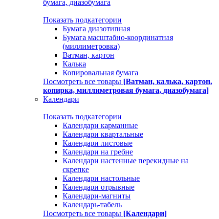
бумага, диазобумага
Показать подкатегории
Бумага диазотипная
Бумага масштабно-координатная
(миллиметровка)
Ватман, картон
Калька
Копировальная бумага
Посмотреть все товары
[Ватман, калька, картон,
копирка, миллиметровая бумага, диазобумага]
Календари
Показать подкатегории
Календари карманные
Календари квартальные
Календари листовые
Календари на гребне
Календари настенные перекидные на
скрепке
Календари настольные
Календари отрывные
Календари-магниты
Календарь-табель
Посмотреть все товары
[Календари]