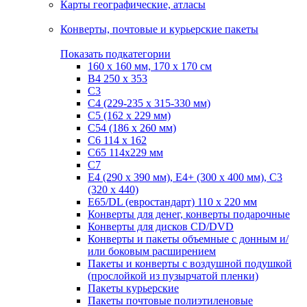
Карты географические, атласы
Конверты, почтовые и курьерские пакеты
Показать подкатегории
160 х 160 мм, 170 х 170 см
B4 250 х 353
C3
C4 (229-235 х 315-330 мм)
C5 (162 х 229 мм)
C54 (186 x 260 мм)
C6 114 х 162
C65 114х229 мм
C7
Е4 (290 х 390 мм), E4+ (300 х 400 мм), С3
(320 х 440)
Е65/DL (евростандарт) 110 х 220 мм
Конверты для денег, конверты подарочные
Конверты для дисков CD/DVD
Конверты и пакеты объемные с донным и/
или боковым расширением
Пакеты и конверты с воздушной подушкой
(прослойкой из пузырчатой пленки)
Пакеты курьерские
Пакеты почтовые полиэтиленовые