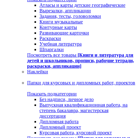
Атласы и карты детские географические
Вырезалки, аппликации
Задания, тесты, головоломки
Книги музыкальные
Контурные карты
Развивающие карточки
Раскраски
Учебная литература
Шпаргалки
Посмотреть все товары
[Книги и литература для
детей и школьников, прописи, рабочие тетради,
раскраски, аппликации]
Наклейки
Папки для курсовых и дипломных работ, проектов
Показать подкатегории
Без надписи, личное дело
Выпускная квалификационная работа, на
степень бакалавра, магистерская
диссертация
Дипломная работа
Дипломный проект
Курсовая работа, курсовой проект