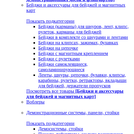
Бейджи и аксессуары для бейджей и магнитных
карт
Показать подкатегории
Бейджи (карманы) для шнуров, лент, клипс,
рулеток, карманы для бейджей
Бейджи в комплекте со шнурами и лентами
Бейджи на клипсах, зажимах, булавках
Бейджи на цепочке
Бейджи с магнитным креплением
Бейджи с рулетками
Бейджи самоклеящиеся,
самоламинирующиеся
Ленты, шнуры, цепочки, булавки, клипсы,
карабины, рулетки, ретракторы, вкладыши
для бейджей, держатели пропусков
Посмотреть все товары
[Бейджи и аксессуары
для бейджей и магнитных карт]
Воблеры
Демонстрационные системы, панели, стойки
Показать подкатегории
Демосистемы, стойки