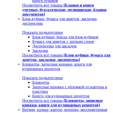
книги отзывов
Посмотреть все товары
[Бланки и книги
учетные, бухгалтерские, медицинские, бланки
документов]
Блок-кубики, бумага для заметок, закладки,
диспенсеры
Показать подкатегории
Блок-кубики, боксы для блок-кубиков
Бумага для заметок с липким слоем
Диспенсеры для закладок
Закладки
Посмотреть все товары
[Блок-кубики, бумага для
заметок, закладки, диспенсеры]
Блокноты, записные книжки, книги для
кулинарных рецептов
Показать подкатегории
Блокноты
Записные книжки с обложкой из картона и
пластика
Книги для кулинарных рецептов
Посмотреть все товары
[Блокноты, записные
книжки, книги для кулинарных рецептов]
Ватман, калька, картон, копирка, миллиметровая