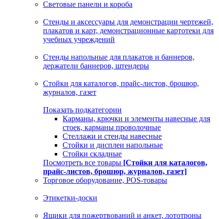
Световые панели и короба
Стенды и аксессуары для демонстрации чертежей,
плакатов и карт, демонстрационные картотеки для
учебных учреждений
Стенды напольные для плакатов и баннеров,
держатели баннеров, штендеры
Стойки для каталогов, прайс-листов, брошюр,
журналов, газет
Показать подкатегории
Карманы, крючки и элементы навесные для
стоек, карманы проволочные
Стеллажи и стенды навесные
Стойки и дисплеи напольные
Стойки складные
Посмотреть все товары
[Стойки для каталогов,
прайс-листов, брошюр, журналов, газет]
Торговое оборудование, POS-товары
Этикетки-доски
Ящики для пожертвований и анкет, лототроны