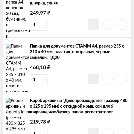
шнурка, синяя
₽
249,97
Папка для документов СТАММ А4, размер 235 х
310 х 40 мм, пластик, прозрачная, черные
защелки, ПД20
₽
468,18
Короб архивный "Делопроизводство" (размер 480
х 325 х 295 мм) c откидной крышкой для 6
широких или 8 узких папок-регистраторов
₽
219,78