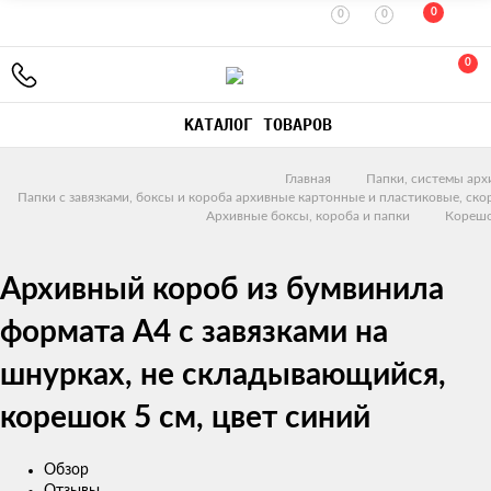
0
0
0
0
КАТАЛОГ ТОВАРОВ
Главная
Папки, системы арх
Папки с завязками, боксы и короба архивные картонные и пластиковые, ск
Архивные боксы, короба и папки
Корешо
Архивный короб из бумвинила
формата А4 с завязками на
шнурках, не складывающийся,
корешок 5 см, цвет синий
Обзор
Отзывы