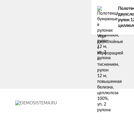
Полотен
двухсло
рулон 1
целлюло