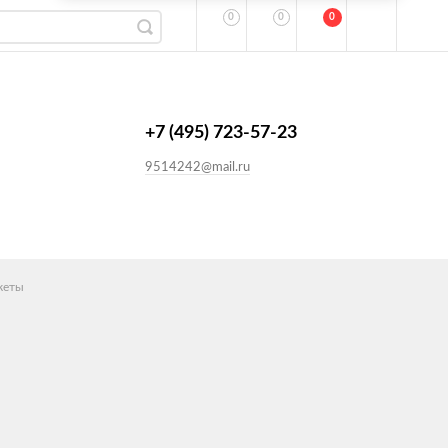
0
0
0
+7 (495) 723-57-23
9514242@mail.ru
кеты