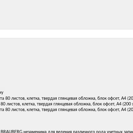
ну
 80 листов, клетка, твердая глянцевая обложка, блок офсет, А4 (200 
 BRAUBERG незаменима для ведения различного рода учетных записей