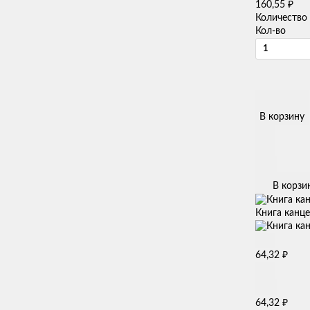
₽
160,55
Количество
Кол-во
В корзину
В корзи
Книга канце
₽
64,32
₽
64,32