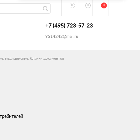
0
0
0
+7 (495) 723-57-23
9514242@mail.ru
кие, медицинские, бланки документов
отребителей