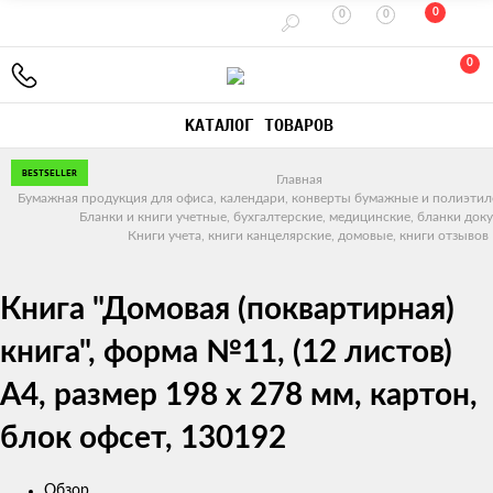
0
0
0
0
КАТАЛОГ ТОВАРОВ
BESTSELLER
Главная
Бумажная продукция для офиса, календари, конверты бумажные и полиэтил
Бланки и книги учетные, бухгалтерские, медицинские, бланки док
Книги учета, книги канцелярские, домовые, книги отзывов
Книга "Домовая (поквартирная)
книга", форма №11, (12 листов)
А4, размер 198 х 278 мм, картон,
блок офсет, 130192
Обзор