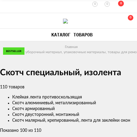
0
0
0
0
КАТАЛОГ ТОВАРОВ
Главная
BESTSELLER
BESTSELLER
BESTSELLER
BESTSELLER
BESTSELLER
BESTSELLER
BESTSELLER
BESTSELLER
BESTSELLER
BESTSELLER
BESTSELLER
BESTSELLER
BESTSELLER
BESTSELLER
BESTSELLER
BESTSELLER
BESTSELLER
BESTSELLER
BESTSELLER
BESTSELLER
BESTSELLER
BESTSELLER
BESTSELLER
BESTSELLER
BESTSELLER
BESTSELLER
BESTSELLER
BESTSELLER
BESTSELLER
BESTSELLER
BESTSELLER
BESTSELLER
Хозтовары, уборочный материал, упаковочные материалы, товары для ремо
Скотч специальный, изолента
110 товаров
Клейкая лента противоскользящая
Скотч алюминиевый, металлизированный
Скотч армированный
Скотч двусторонний, монтажный
Скотч малярный, крепированный, лента для заклейки окон
Показано 100 из 110