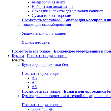
Бандерольная лента
Наборы для инкассации
Накладки и пакеты для упаковки банкнот
Сумки инкассаторские
Посмотреть все товары
[Товары для кассиров и и
Товары для опломбирования
Увлажнители для пальцев
Ящики для денег
Посмотреть все товары
[Банковское оборудование и пр
Бумага
Показать подкатегории
Бумага
Бумага для оргтехники белая
Показать подкатегории
A3
A4
A5
Посмотреть все товары
[Бумага для оргтехники бе
Бумага для полноцветной лазерной и цифровой печ
Показать подкатегории
330 х 488 мм