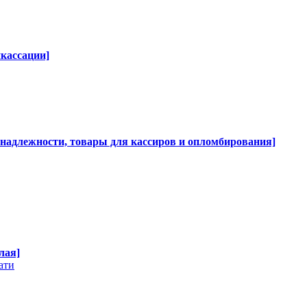
нкассации]
инадлежности, товары для кассиров и опломбирования]
лая]
ати