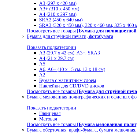
A3 (297 x 420 мм)
A3+ (310 х 450 мм)
A4 (210 х 297 мм)
SRA2 (450 x 640 мм)
SRA3 (320 х 450 мм), 320 x 460 мм, 325 х 460 
Посмотреть все товары
[Бумага для полноцветной
Бумага для струйной печати, фотобумага
Показать подкатегории
A3 (29.7 х 42 см), A3+, SRA3
A4 (21 х 29.7 см)
A5
A6, A6+ (10 x 15 см, 13 x 18 см)
А2
Бумага с магнитным слоем
Наклейки для CD/DVD дисков
Посмотреть все товары
[Бумага для струйной печа
Бумага мелованная полиграфических и офисных ф
Показать подкатегории
Глянцевая
Матовая
Посмотреть все товары
[Бумага мелованная поли
Бумага оберточная, крафт-бумага, бумага мешочная