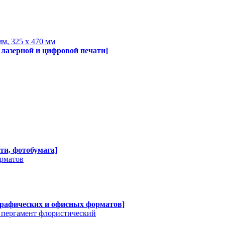
мм, 325 х 470 мм
 лазерной и цифровой печати]
ти, фотобумага]
орматов
графических и офисных форматов]
, пергамент флористический