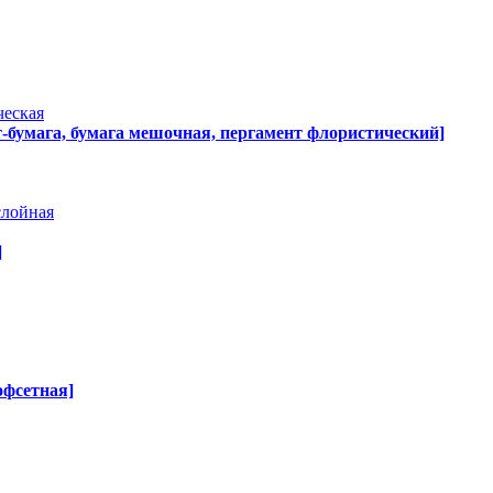
ческая
т-бумага, бумага мешочная, пергамент флористический]
слойная
]
офсетная]