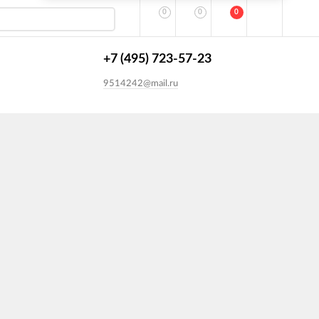
0
0
0
+7 (495) 723-57-23
9514242@mail.ru