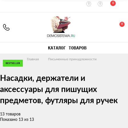
0
0
0
0
КАТАЛОГ ТОВАРОВ
Главная
Письменные принадлежности
BESTSELLER
BESTSELLER
BESTSELLER
BESTSELLER
BESTSELLER
BESTSELLER
Насадки, держатели и
аксессуары для пишущих
предметов, футляры для ручек
13 товаров
Показано 13 из 13