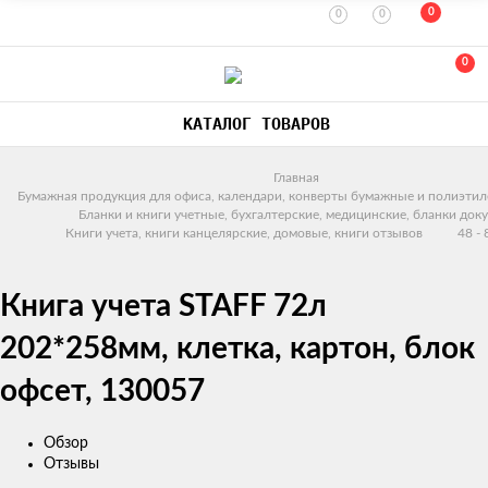
0
0
0
0
КАТАЛОГ ТОВАРОВ
Главная
Бумажная продукция для офиса, календари, конверты бумажные и полиэтил
Бланки и книги учетные, бухгалтерские, медицинские, бланки док
Книги учета, книги канцелярские, домовые, книги отзывов
48 -
Книга учета STAFF 72л
202*258мм, клетка, картон, блок
офсет, 130057
Обзор
Отзывы