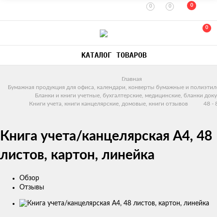
0
0
0
0
КАТАЛОГ ТОВАРОВ
Главная
Бумажная продукция для офиса, календари, конверты бумажные и полиэтил
Бланки и книги учетные, бухгалтерские, медицинские, бланки док
Книги учета, книги канцелярские, домовые, книги отзывов
48 -
Книга учета/канцелярская А4, 48
листов, картон, линейка
Обзор
Отзывы
Изображения