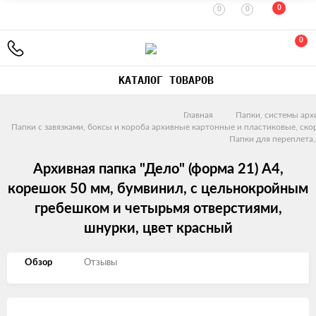
0
0
0
0
КАТАЛОГ ТОВАРОВ
Главная
Папки, системы арх
Папки с завязками, боксы и короба архивные картонные и пластиковые, ск
Папки для переплета,
Архивная папка "Дело" (форма 21) А4,
корешок 50 мм, бумвинил, с цельнокройным
гребешком и четырьмя отверстиями,
шнурки, цвет красный
Обзор
Отзывы
Изображения