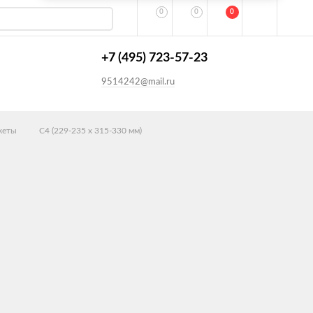
0
0
0
+7 (495) 723-57-23
9514242@mail.ru
кеты
C4 (229-235 х 315-330 мм)