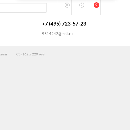
0
0
0
+7 (495) 723-57-23
9514242@mail.ru
кеты
C5 (162 х 229 мм)