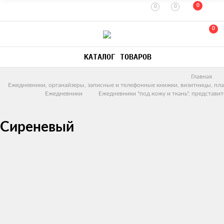
0
0
0
0
КАТАЛОГ ТОВАРОВ
Главная
Ежедневники, органайзеры, записные и телефонные книжки, визитницы, пл
Ежедневники
Ежедневники "под кожу и ткань", представи
Сиреневый