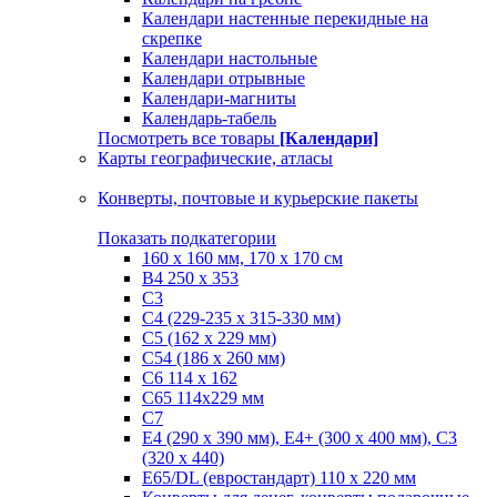
Календари настенные перекидные на
скрепке
Календари настольные
Календари отрывные
Календари-магниты
Календарь-табель
Посмотреть все товары
[Календари]
Карты географические, атласы
Конверты, почтовые и курьерские пакеты
Показать подкатегории
160 х 160 мм, 170 х 170 см
B4 250 х 353
C3
C4 (229-235 х 315-330 мм)
C5 (162 х 229 мм)
C54 (186 x 260 мм)
C6 114 х 162
C65 114х229 мм
C7
Е4 (290 х 390 мм), E4+ (300 х 400 мм), С3
(320 х 440)
Е65/DL (евростандарт) 110 х 220 мм