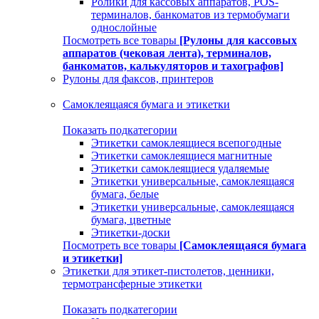
Ролики для кассовых аппаратов, POS-
терминалов, банкоматов из термобумаги
однослойные
Посмотреть все товары
[Рулоны для кассовых
аппаратов (чековая лента), терминалов,
банкоматов, калькуляторов и тахографов]
Рулоны для факсов, принтеров
Самоклеящаяся бумага и этикетки
Показать подкатегории
Этикетки самоклеящиеся всепогодные
Этикетки самоклеящиеся магнитные
Этикетки самоклеящиеся удаляемые
Этикетки универсальные, самоклеящаяся
бумага, белые
Этикетки универсальные, самоклеящаяся
бумага, цветные
Этикетки-доски
Посмотреть все товары
[Самоклеящаяся бумага
и этикетки]
Этикетки для этикет-пистолетов, ценники,
термотрансферные этикетки
Показать подкатегории