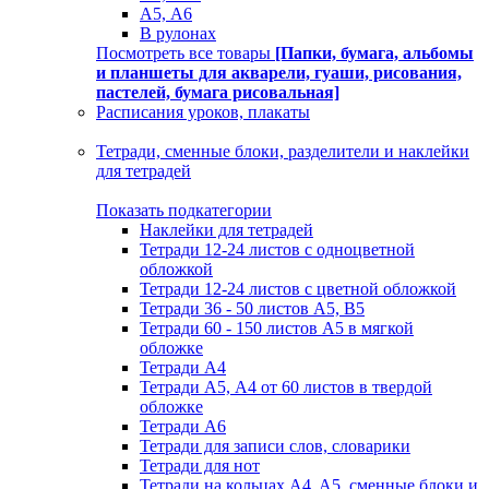
А5, А6
В рулонах
Посмотреть все товары
[Папки, бумага, альбомы
и планшеты для акварели, гуаши, рисования,
пастелей, бумага рисовальная]
Расписания уроков, плакаты
Тетради, сменные блоки, разделители и наклейки
для тетрадей
Показать подкатегории
Наклейки для тетрадей
Тетради 12-24 листов с одноцветной
обложкой
Тетради 12-24 листов с цветной обложкой
Тетради 36 - 50 листов A5, B5
Тетради 60 - 150 листов А5 в мягкой
обложке
Тетради А4
Тетради А5, А4 от 60 листов в твердой
обложке
Тетради А6
Тетради для записи слов, словарики
Тетради для нот
Тетради на кольцах A4, A5, сменные блоки и