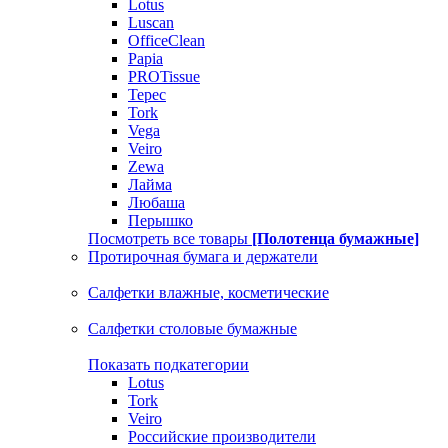
Lotus
Luscan
OfficeClean
Papia
PROTissue
Tepec
Tork
Vega
Veiro
Zewa
Лайма
Любаша
Перышко
Посмотреть все товары
[Полотенца бумажные]
Протирочная бумага и держатели
Салфетки влажные, косметические
Салфетки столовые бумажные
Показать подкатегории
Lotus
Tork
Veiro
Российские производители