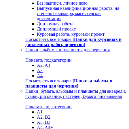
Без надписи, личное дело
Выпускная квалификационная работа, на
степень бакалавра, магистерская
диссертация
Дипломная работа
Дипломный проект
Курсовая работа, курсовой проект
Посмотреть все товары
[Папки для курсовых и
дипломных работ, проектов]
Папки, альбомы и планшеты для черчения
Показать подкатегории
A2, A1
A3
A4
Посмотреть все товары
[Папки, альбомы и
планшеты для черчения]
Папки, бумага, альбомы и планшеты для акварели,
гуаши, рисования, пастелей, бумага рисовальная
Показать подкатегории
A1
A2, B2
A3, B3
A4, A4+