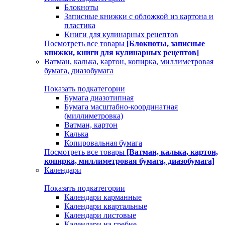
Блокноты
Записные книжки с обложкой из картона и
пластика
Книги для кулинарных рецептов
Посмотреть все товары
[Блокноты, записные
книжки, книги для кулинарных рецептов]
Ватман, калька, картон, копирка, миллиметровая
бумага, диазобумага
Показать подкатегории
Бумага диазотипная
Бумага масштабно-координатная
(миллиметровка)
Ватман, картон
Калька
Копировальная бумага
Посмотреть все товары
[Ватман, калька, картон,
копирка, миллиметровая бумага, диазобумага]
Календари
Показать подкатегории
Календари карманные
Календари квартальные
Календари листовые
Календари на гребне