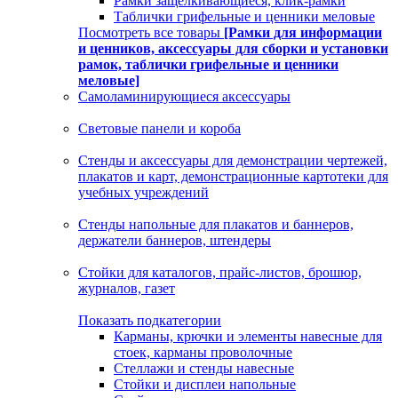
Рамки защелкивающиеся, клик-рамки
Таблички грифельные и ценники меловые
Посмотреть все товары
[Рамки для информации
и ценников, аксессуары для сборки и установки
рамок, таблички грифельные и ценники
меловые]
Самоламинирующиеся аксессуары
Световые панели и короба
Стенды и аксессуары для демонстрации чертежей,
плакатов и карт, демонстрационные картотеки для
учебных учреждений
Стенды напольные для плакатов и баннеров,
держатели баннеров, штендеры
Стойки для каталогов, прайс-листов, брошюр,
журналов, газет
Показать подкатегории
Карманы, крючки и элементы навесные для
стоек, карманы проволочные
Стеллажи и стенды навесные
Стойки и дисплеи напольные