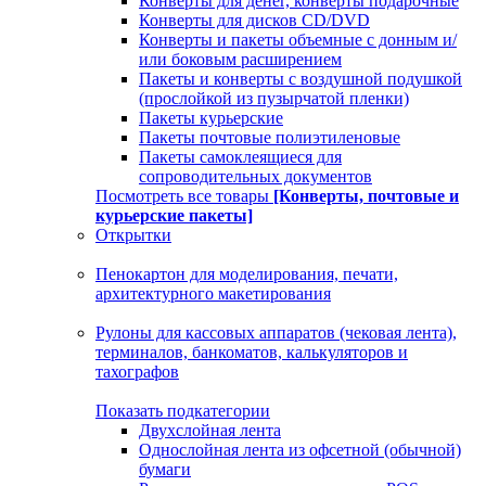
Конверты для денег, конверты подарочные
Конверты для дисков CD/DVD
Конверты и пакеты объемные с донным и/
или боковым расширением
Пакеты и конверты с воздушной подушкой
(прослойкой из пузырчатой пленки)
Пакеты курьерские
Пакеты почтовые полиэтиленовые
Пакеты самоклеящиеся для
сопроводительных документов
Посмотреть все товары
[Конверты, почтовые и
курьерские пакеты]
Открытки
Пенокартон для моделирования, печати,
архитектурного макетирования
Рулоны для кассовых аппаратов (чековая лента),
терминалов, банкоматов, калькуляторов и
тахографов
Показать подкатегории
Двухслойная лента
Однослойная лента из офсетной (обычной)
бумаги