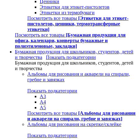
Ценники
Этикетки для этикет-пистолетов
Этикетки из термобумаги
Посмотреть все товары
[Этикетки для этикет-
пистолетов, ценники, термотрансферные
этикетки]
Посмотреть все товары
[Бумажная продукция для
офиса, календари, конверты бумажные и
полиэтиленовые, закладки]
Бумажная продукция для школьников, студентов, детей
и творчества
Показать подкатегории
Бумажная продукция для школьников, студентов, детей
и творчества
Альбомы для рисования и акварели на спирали,
гребне и завязках
Показать подкатегории
А3
А4
А5
Посмотреть все товары
[Альбомы для рисования
и акварели на спирали, гребне и завязках]
Альбомы для рисования на скрепке/склейке
Показать подкатегории