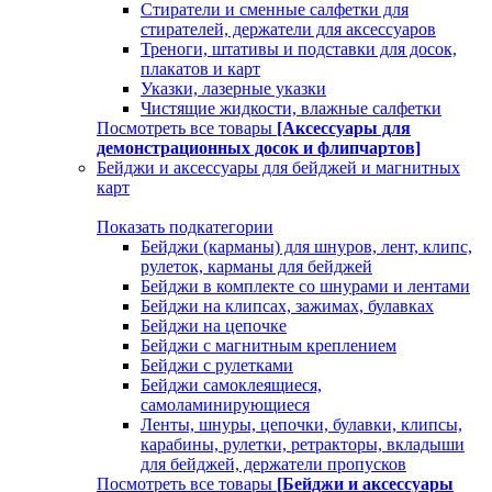
Стиратели и сменные салфетки для
стирателей, держатели для аксессуаров
Треноги, штативы и подставки для досок,
плакатов и карт
Указки, лазерные указки
Чистящие жидкости, влажные салфетки
Посмотреть все товары
[Аксессуары для
демонстрационных досок и флипчартов]
Бейджи и аксессуары для бейджей и магнитных
карт
Показать подкатегории
Бейджи (карманы) для шнуров, лент, клипс,
рулеток, карманы для бейджей
Бейджи в комплекте со шнурами и лентами
Бейджи на клипсах, зажимах, булавках
Бейджи на цепочке
Бейджи с магнитным креплением
Бейджи с рулетками
Бейджи самоклеящиеся,
самоламинирующиеся
Ленты, шнуры, цепочки, булавки, клипсы,
карабины, рулетки, ретракторы, вкладыши
для бейджей, держатели пропусков
Посмотреть все товары
[Бейджи и аксессуары