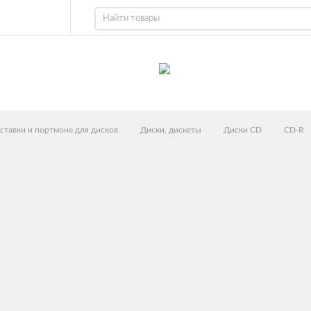
ставки и портмоне для дисков
Диски, дискеты
Диски CD
CD-R