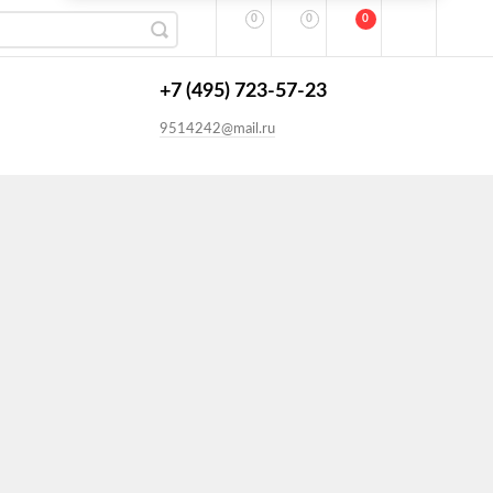
0
0
0
+7 (495) 723-57-23
9514242@mail.ru