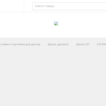
ставки и портмоне для дисков
Диски, дискеты
Диски CD
CD-R