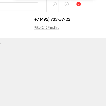
0
0
0
+7 (495) 723-57-23
9514242@mail.ru
W