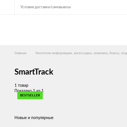
Условия доставки/самовывоза
Главная
Носители информации, аксессуары, упаковка, боксы, под
SmartTrack
1 товар
Показано 1 из 1
BESTSELLER
Новые и популярные