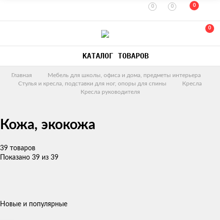
0
0
0
0
КАТАЛОГ ТОВАРОВ
Главная
Мебель для школы, офиса и дома, предметы интерьера
Стулья и кресла, подставки для ног, опоры для спины
Кресла
Кресла руководителя
Кожа, экокожа
39 товаров
Показано 39 из 39
Новые и популярные