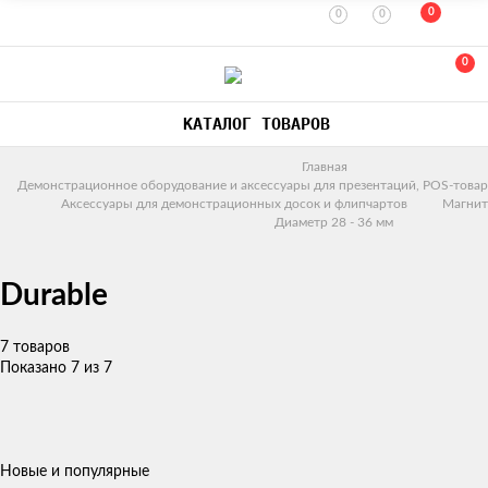
0
0
0
0
КАТАЛОГ ТОВАРОВ
Главная
Демонстрационное оборудование и аксессуары для презентаций, POS-товар
Аксессуары для демонстрационных досок и флипчартов
Магнит
Диаметр 28 - 36 мм
Durable
7 товаров
Показано 7 из 7
Новые и популярные