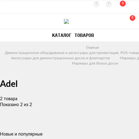
0
0
0
0
КАТАЛОГ ТОВАРОВ
Главная
Демонстрационное оборудование и аксессуары для презентаций, POS-товар
Аксессуары для демонстрационных досок и флипчартов
Маркеры д
Маркеры для белых досок
Adel
2 товара
Показано 2 из 2
Новые и популярные