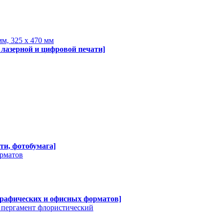
мм, 325 х 470 мм
 лазерной и цифровой печати]
ти, фотобумага]
орматов
графических и офисных форматов]
, пергамент флористический