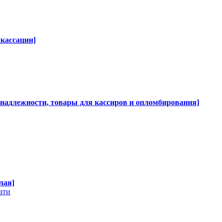
нкассации]
инадлежности, товары для кассиров и опломбирования]
лая]
ати