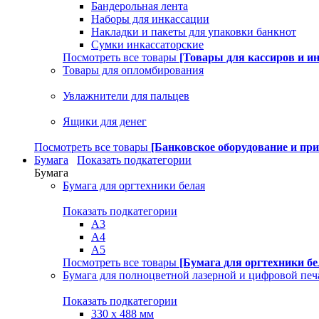
Бандерольная лента
Наборы для инкассации
Накладки и пакеты для упаковки банкнот
Сумки инкассаторские
Посмотреть все товары
[Товары для кассиров и и
Товары для опломбирования
Увлажнители для пальцев
Ящики для денег
Посмотреть все товары
[Банковское оборудование и пр
Бумага
Показать подкатегории
Бумага
Бумага для оргтехники белая
Показать подкатегории
A3
A4
A5
Посмотреть все товары
[Бумага для оргтехники бе
Бумага для полноцветной лазерной и цифровой печ
Показать подкатегории
330 х 488 мм