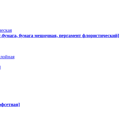
ческая
т-бумага, бумага мешочная, пергамент флористический]
слойная
]
офсетная]