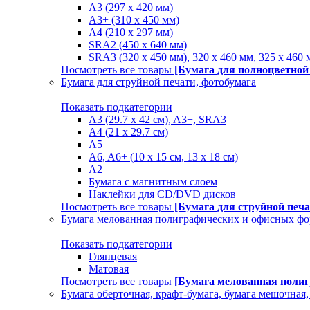
A3 (297 x 420 мм)
A3+ (310 х 450 мм)
A4 (210 х 297 мм)
SRA2 (450 x 640 мм)
SRA3 (320 х 450 мм), 320 x 460 мм, 325 х 460 
Посмотреть все товары
[Бумага для полноцветной
Бумага для струйной печати, фотобумага
Показать подкатегории
A3 (29.7 х 42 см), A3+, SRA3
A4 (21 х 29.7 см)
A5
A6, A6+ (10 x 15 см, 13 x 18 см)
А2
Бумага с магнитным слоем
Наклейки для CD/DVD дисков
Посмотреть все товары
[Бумага для струйной печа
Бумага мелованная полиграфических и офисных ф
Показать подкатегории
Глянцевая
Матовая
Посмотреть все товары
[Бумага мелованная поли
Бумага оберточная, крафт-бумага, бумага мешочная