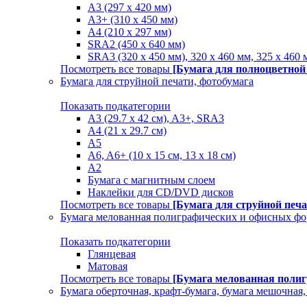
A3 (297 x 420 мм)
A3+ (310 х 450 мм)
A4 (210 х 297 мм)
SRA2 (450 x 640 мм)
SRA3 (320 х 450 мм), 320 x 460 мм, 325 х 460 
Посмотреть все товары
[Бумага для полноцветной
Бумага для струйной печати, фотобумага
Показать подкатегории
A3 (29.7 х 42 см), A3+, SRA3
A4 (21 х 29.7 см)
A5
A6, A6+ (10 x 15 см, 13 x 18 см)
А2
Бумага с магнитным слоем
Наклейки для CD/DVD дисков
Посмотреть все товары
[Бумага для струйной печа
Бумага мелованная полиграфических и офисных ф
Показать подкатегории
Глянцевая
Матовая
Посмотреть все товары
[Бумага мелованная поли
Бумага оберточная, крафт-бумага, бумага мешочная