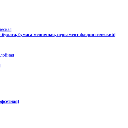
ческая
т-бумага, бумага мешочная, пергамент флористический]
слойная
]
офсетная]