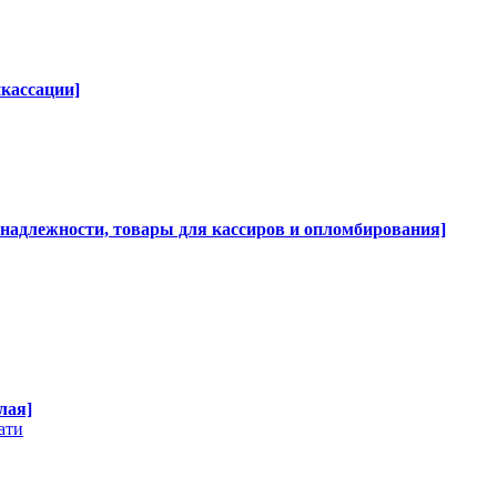
нкассации]
инадлежности, товары для кассиров и опломбирования]
лая]
ати