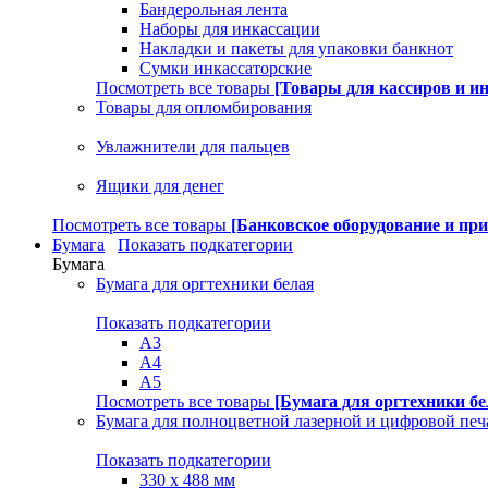
Бандерольная лента
Наборы для инкассации
Накладки и пакеты для упаковки банкнот
Сумки инкассаторские
Посмотреть все товары
[Товары для кассиров и и
Товары для опломбирования
Увлажнители для пальцев
Ящики для денег
Посмотреть все товары
[Банковское оборудование и пр
Бумага
Показать подкатегории
Бумага
Бумага для оргтехники белая
Показать подкатегории
A3
A4
A5
Посмотреть все товары
[Бумага для оргтехники бе
Бумага для полноцветной лазерной и цифровой печ
Показать подкатегории
330 х 488 мм