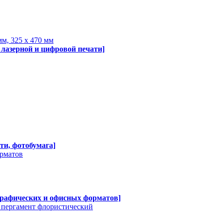
мм, 325 х 470 мм
 лазерной и цифровой печати]
ти, фотобумага]
орматов
графических и офисных форматов]
, пергамент флористический