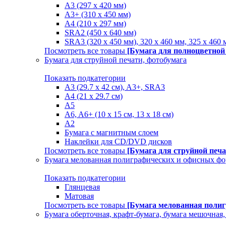
A3 (297 x 420 мм)
A3+ (310 х 450 мм)
A4 (210 х 297 мм)
SRA2 (450 x 640 мм)
SRA3 (320 х 450 мм), 320 x 460 мм, 325 х 460 
Посмотреть все товары
[Бумага для полноцветной
Бумага для струйной печати, фотобумага
Показать подкатегории
A3 (29.7 х 42 см), A3+, SRA3
A4 (21 х 29.7 см)
A5
A6, A6+ (10 x 15 см, 13 x 18 см)
А2
Бумага с магнитным слоем
Наклейки для CD/DVD дисков
Посмотреть все товары
[Бумага для струйной печа
Бумага мелованная полиграфических и офисных ф
Показать подкатегории
Глянцевая
Матовая
Посмотреть все товары
[Бумага мелованная поли
Бумага оберточная, крафт-бумага, бумага мешочная