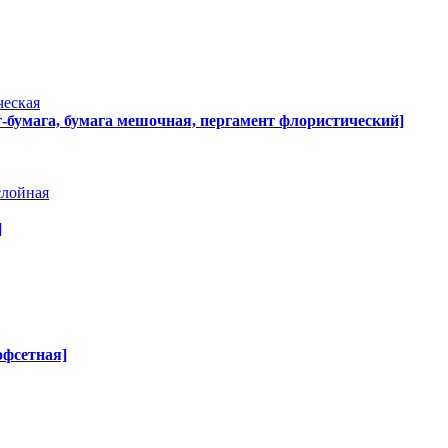
ческая
т-бумага, бумага мешочная, пергамент флористический]
слойная
]
офсетная]