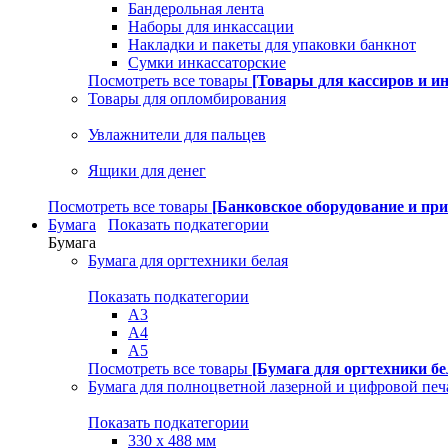
Бандерольная лента
Наборы для инкассации
Накладки и пакеты для упаковки банкнот
Сумки инкассаторские
Посмотреть все товары
[Товары для кассиров и и
Товары для опломбирования
Увлажнители для пальцев
Ящики для денег
Посмотреть все товары
[Банковское оборудование и пр
Бумага
Показать подкатегории
Бумага
Бумага для оргтехники белая
Показать подкатегории
A3
A4
A5
Посмотреть все товары
[Бумага для оргтехники бе
Бумага для полноцветной лазерной и цифровой печ
Показать подкатегории
330 х 488 мм