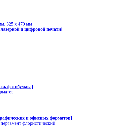
мм, 325 х 470 мм
 лазерной и цифровой печати]
ти, фотобумага]
орматов
графических и офисных форматов]
, пергамент флористический