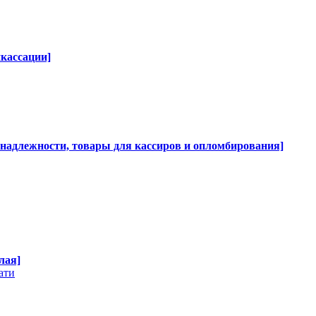
нкассации]
инадлежности, товары для кассиров и опломбирования]
лая]
ати