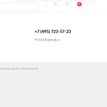
0
0
0
+7 (495) 723-57-23
9514242@mail.ru
ионных досок и флипчартов