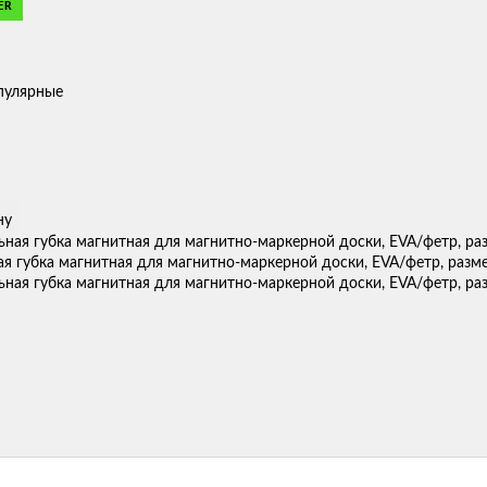
ER
пулярные
ну
я губка магнитная для магнитно-маркерной доски, EVA/фетр, разме