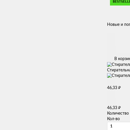
BESTSELL
Новые и по
В корзи
Стирательна
₽
46,33
₽
46,33
Количество
Кол-во