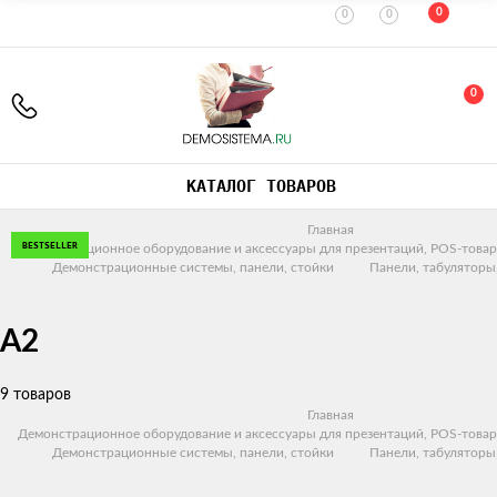
0
0
0
0
КАТАЛОГ ТОВАРОВ
Главная
BESTSELLER
BESTSELLER
BESTSELLER
BESTSELLER
BESTSELLER
Демонстрационное оборудование и аксессуары для презентаций, POS-товар
Демонстрационные системы, панели, стойки
Панели, табуляторы
А2
9 товаров
Главная
Демонстрационное оборудование и аксессуары для презентаций, POS-товар
Демонстрационные системы, панели, стойки
Панели, табуляторы