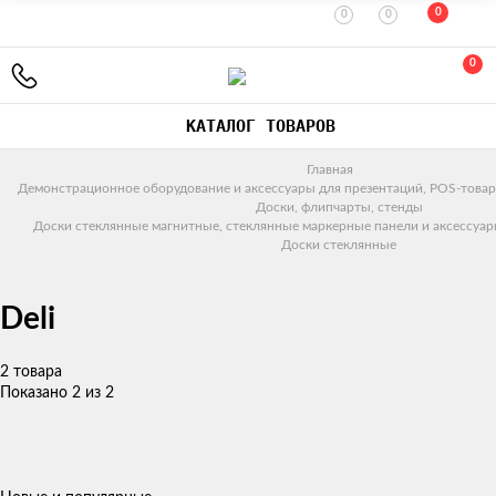
0
0
0
0
КАТАЛОГ ТОВАРОВ
Главная
Демонстрационное оборудование и аксессуары для презентаций, POS-товар
Доски, флипчарты, стенды
Доски стеклянные магнитные, стеклянные маркерные панели и аксессуар
Доски стеклянные
Deli
2 товара
Показано 2 из 2