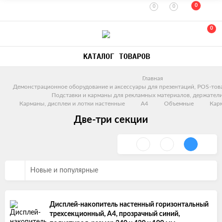
0
0
0
0
КАТАЛОГ ТОВАРОВ
Главная
Демонстрационное оборудование и аксессуары для презентаций, POS-тов
Подставки и карманы для рекламных материалов, держатели
Карманы, дисплеи и лотки настенные
A4
Объемные
Кар
Две-три секции
Новые и популярные
Дисплей-накопитель настенный горизонтальный
трехсекционный, А4, прозрачный синий,