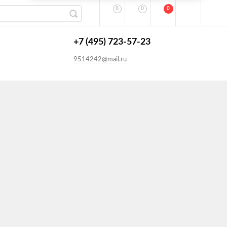
0
0
0
+7 (495) 723-57-23
9514242@mail.ru