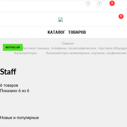
0
0
0
0
КАТАЛОГ ТОВАРОВ
Главная
BESTSELLER
BESTSELLER
BESTSELLER
BESTSELLER
Офисная и бытовая техника, телефоны, полиграфическое, торговое оборудо
Калькуляторы
Калькуляторы инженерные, научные, графические
Staff
6 товаров
Показано 6 из 6
Новые и популярные