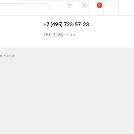
0
0
0
+7 (495) 723-57-23
9514242@mail.ru
тильники