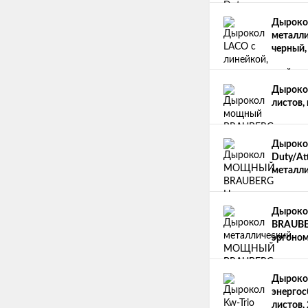
Дырокол
металли
черный,
Дырокол
листов,
Дырок
Duty/At
металли
Дыроко
BRAUBER
эргоном
Дырокол
энергос
листов,