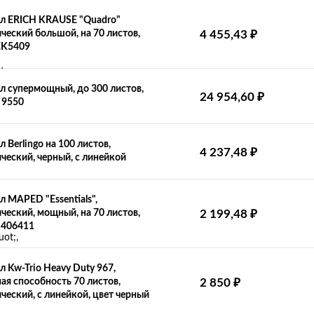
л ERICH KRAUSE "Quadro"
₽
ческий большой, на 70 листов,
4 455,43
EK5409
 супермощный, до 300 листов,
₽
24 954,60
 9550
 Berlingo на 100 листов,
₽
4 237,48
ческий, черный, с линейкой
 MAPED "Essentials",
₽
ческий, мощный, на 70 листов,
2 199,48
 406411
 Kw-Trio Heavy Duty 967,
₽
ая способность 70 листов,
2 850
ческий, с линейкой, цвет черный