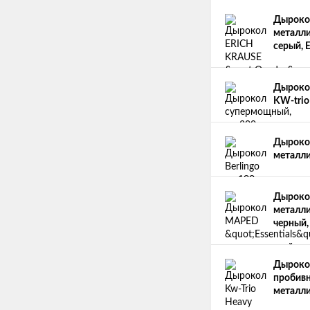
Дыроко
металли
серый, 
Дырокол
KW-trio
Дырокол
металли
Дырокол
металли
черный,
Дырокол
пробивн
металли