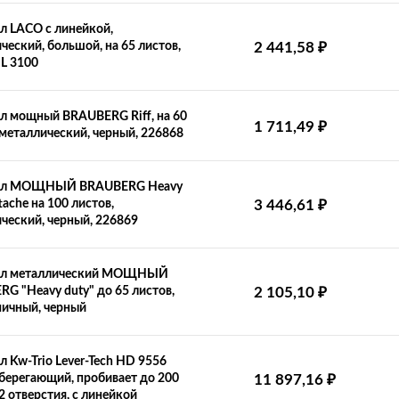
 LACO с линейкой,
₽
ческий, большой, на 65 листов,
2 441,58
 L 3100
 мощный BRAUBERG Riff, на 60
₽
1 711,49
 металлический, черный, 226868
ол МОЩНЫЙ BRAUBERG Heavy
₽
tache на 100 листов,
3 446,61
ческий, черный, 226869
л металлический МОЩНЫЙ
₽
G "Heavy duty" до 65 листов,
2 105,10
ичный, черный
 Kw-Trio Lever-Tech HD 9556
₽
берегающий, пробивает до 200
11 897,16
 2 отверстия, с линейкой