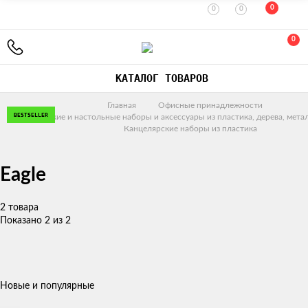
0
0
0
0
КАТАЛОГ ТОВАРОВ
Главная
Офисные принадлежности
BESTSELLER
BESTSELLER
Канцелярские и настольные наборы и аксессуары из пластика, дерева, метал
Канцелярские наборы из пластика
Eagle
2 товара
Показано 2 из 2
Новые и популярные