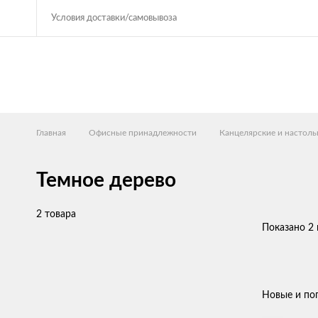
Условия доставки/самовывоза
Главная
Офисные принадлежности
Канцелярские и настольн
Темное дерево
2 товара
Показано 2 
Новые и по