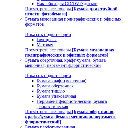
Наклейки для CD/DVD дисков
Посмотреть все товары
[Бумага для струйной
печати, фотобумага]
Бумага мелованная полиграфических и офисных
форматов
Показать подкатегории
Глянцевая
Матовая
Посмотреть все товары
[Бумага мелованная
полиграфических и офисных форматов]
Бумага оберточная, крафт-бумага, бумага
мешочная, пергамент флористический
Показать подкатегории
Бумага крафт (мешочная)
Бумага оберточная
Бумага тишью
Бумага упаковочная
Пергамент флористический, бумага
флористическая
Посмотреть все товары
[Бумага оберточная,
крафт-бумага, бумага мешочная, пергамент
флористический]
Бумага перфорированная