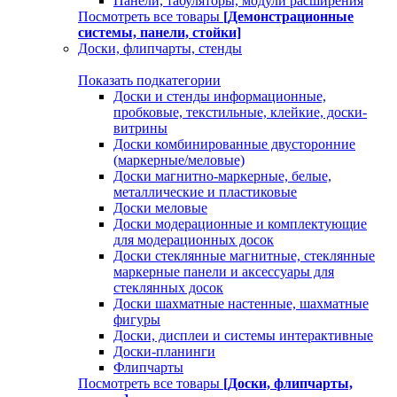
Панели, табуляторы, модули расширения
Посмотреть все товары
[Демонстрационные
системы, панели, стойки]
Доски, флипчарты, стенды
Показать подкатегории
Доски и стенды информационные,
пробковые, текстильные, клейкие, доски-
витрины
Доски комбинированные двусторонние
(маркерные/меловые)
Доски магнитно-маркерные, белые,
металлические и пластиковые
Доски меловые
Доски модерационные и комплектующие
для модерационных досок
Доски стеклянные магнитные, стеклянные
маркерные панели и аксессуары для
стеклянных досок
Доски шахматные настенные, шахматные
фигуры
Доски, дисплеи и системы интерактивные
Доски-планинги
Флипчарты
Посмотреть все товары
[Доски, флипчарты,