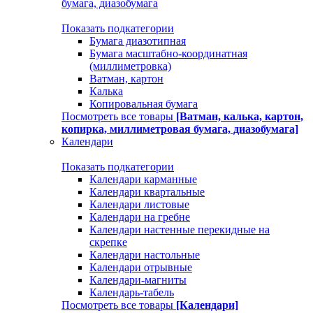
бумага, диазобумага
Показать подкатегории
Бумага диазотипная
Бумага масштабно-координатная
(миллиметровка)
Ватман, картон
Калька
Копировальная бумага
Посмотреть все товары
[Ватман, калька, картон,
копирка, миллиметровая бумага, диазобумага]
Календари
Показать подкатегории
Календари карманные
Календари квартальные
Календари листовые
Календари на гребне
Календари настенные перекидные на
скрепке
Календари настольные
Календари отрывные
Календари-магниты
Календарь-табель
Посмотреть все товары
[Календари]