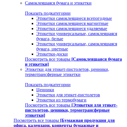
Самоклеящаяся бумага и этикетки
Показать подкатегории
Этикетки самоклеящиеся всепогодные
Этикетки самоклеящиеся магнитные
Этикетки самоклеящиеся удаляемые
Этикетки универсальные, самоклеящаяся
бумага, белые
Этикетки универсальные, самоклеящаяся
бумага, цветные
Этикетки-доски
Посмотреть все товары
[Самоклеящаяся бумага
и этикетки]
Этикетки для этикет-пистолетов, ценники,
термотрансферные этикетки
Показать подкатегории
Ценники
Этикетки для этикет-пистолетов
Этикетки из термобумаги
Посмотреть все товары
[Этикетки для этикет-
пистолетов, ценники, термотрансферные
этикетки]
Посмотреть все товары
[Бумажная продукция для
офиса, календари, конверты бумажные и