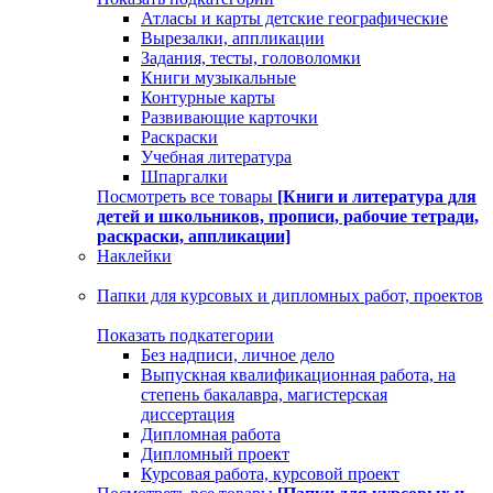
Атласы и карты детские географические
Вырезалки, аппликации
Задания, тесты, головоломки
Книги музыкальные
Контурные карты
Развивающие карточки
Раскраски
Учебная литература
Шпаргалки
Посмотреть все товары
[Книги и литература для
детей и школьников, прописи, рабочие тетради,
раскраски, аппликации]
Наклейки
Папки для курсовых и дипломных работ, проектов
Показать подкатегории
Без надписи, личное дело
Выпускная квалификационная работа, на
степень бакалавра, магистерская
диссертация
Дипломная работа
Дипломный проект
Курсовая работа, курсовой проект