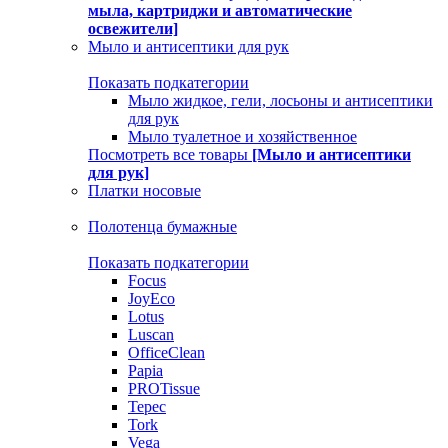
мыла, картриджи и автоматические
освежители]
Мыло и антисептики для рук
Показать подкатегории
Мыло жидкое, гели, лосьоны и антисептики
для рук
Мыло туалетное и хозяйственное
Посмотреть все товары
[Мыло и антисептики
для рук]
Платки носовые
Полотенца бумажные
Показать подкатегории
Focus
JoyEco
Lotus
Luscan
OfficeClean
Papia
PROTissue
Tepec
Tork
Vega