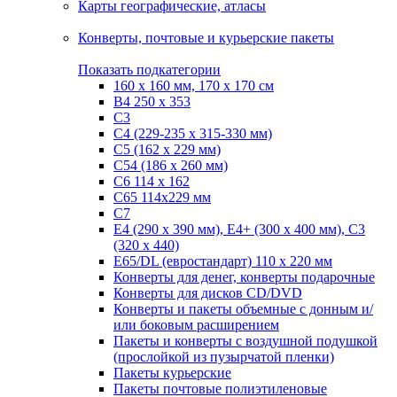
Карты географические, атласы
Конверты, почтовые и курьерские пакеты
Показать подкатегории
160 х 160 мм, 170 х 170 см
B4 250 х 353
C3
C4 (229-235 х 315-330 мм)
C5 (162 х 229 мм)
C54 (186 x 260 мм)
C6 114 х 162
C65 114х229 мм
C7
Е4 (290 х 390 мм), E4+ (300 х 400 мм), С3
(320 х 440)
Е65/DL (евростандарт) 110 х 220 мм
Конверты для денег, конверты подарочные
Конверты для дисков CD/DVD
Конверты и пакеты объемные с донным и/
или боковым расширением
Пакеты и конверты с воздушной подушкой
(прослойкой из пузырчатой пленки)
Пакеты курьерские
Пакеты почтовые полиэтиленовые