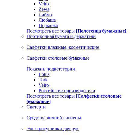
Veiro
Zewa
Лайма
Любаша
Перышко
Посмотреть все товары
[Полотенца бумажные]
Протирочная бумага и держатели
Салфетки влажные, косметические
Салфетки столовые бумажные
Показать подкатегории
Lotus
Tork
Veiro
Российские производители
Посмотреть все товары
[Салфетки столовые
бумажные]
Скатерти
Средства личной гигиены
Электросушилки для рук