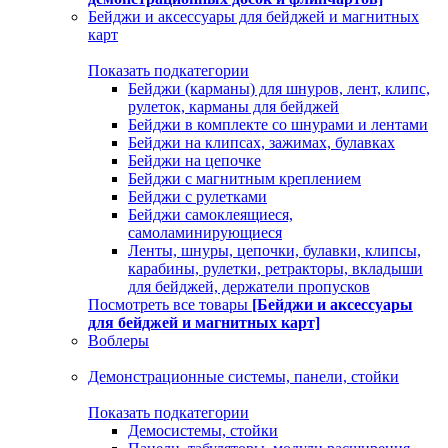
Бейджи и аксессуары для бейджей и магнитных
карт
Показать подкатегории
Бейджи (карманы) для шнуров, лент, клипс,
рулеток, карманы для бейджей
Бейджи в комплекте со шнурами и лентами
Бейджи на клипсах, зажимах, булавках
Бейджи на цепочке
Бейджи с магнитным креплением
Бейджи с рулетками
Бейджи самоклеящиеся,
самоламинирующиеся
Ленты, шнуры, цепочки, булавки, клипсы,
карабины, рулетки, ретракторы, вкладыши
для бейджей, держатели пропусков
Посмотреть все товары
[Бейджи и аксессуары
для бейджей и магнитных карт]
Воблеры
Демонстрационные системы, панели, стойки
Показать подкатегории
Демосистемы, стойки