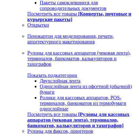
Пакеты самоклеящиеся для
сопроводительных документов
Посмотреть все товары
[Конверты, почтовые и
курьерские пакеты]
Открытки
Пенокартон для моделирования, печати,
архитектурного макетирования
Рулоны для кассовых аппаратов (чековая лента),
терминалов, банкоматов, калькуляторов и
тахографов
Показать подкатегории
Двухслойная лента
Однослойная лента из офсетной (обычной)
бумаги
Ролики для кассовых аппаратов, POS-
терминалов, банкоматов из термобумаги
однослойные
Посмотреть все товары
[Рулоны для кассовых
аппаратов (чековая лента), терминалов,
банкоматов, калькуляторов и тахографов]
Рулоны для факсов, принтеров