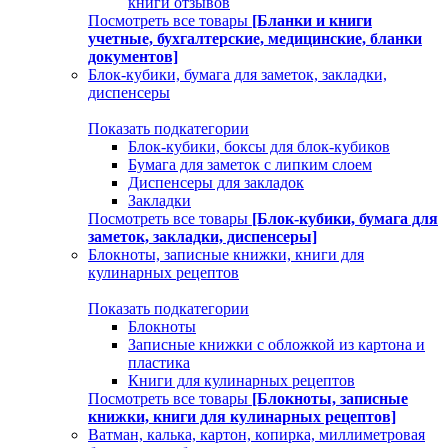
книги отзывов
Посмотреть все товары
[Бланки и книги
учетные, бухгалтерские, медицинские, бланки
документов]
Блок-кубики, бумага для заметок, закладки,
диспенсеры
Показать подкатегории
Блок-кубики, боксы для блок-кубиков
Бумага для заметок с липким слоем
Диспенсеры для закладок
Закладки
Посмотреть все товары
[Блок-кубики, бумага для
заметок, закладки, диспенсеры]
Блокноты, записные книжки, книги для
кулинарных рецептов
Показать подкатегории
Блокноты
Записные книжки с обложкой из картона и
пластика
Книги для кулинарных рецептов
Посмотреть все товары
[Блокноты, записные
книжки, книги для кулинарных рецептов]
Ватман, калька, картон, копирка, миллиметровая