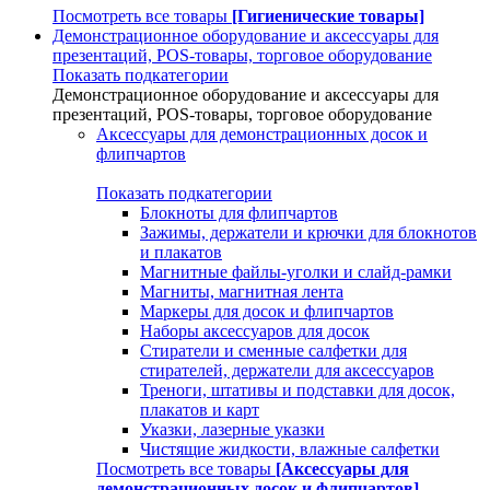
Посмотреть все товары
[Гигиенические товары]
Демонстрационное оборудование и аксессуары для
презентаций, POS-товары, торговое оборудование
Показать подкатегории
Демонстрационное оборудование и аксессуары для
презентаций, POS-товары, торговое оборудование
Аксессуары для демонстрационных досок и
флипчартов
Показать подкатегории
Блокноты для флипчартов
Зажимы, держатели и крючки для блокнотов
и плакатов
Магнитные файлы-уголки и слайд-рамки
Магниты, магнитная лента
Маркеры для досок и флипчартов
Наборы аксессуаров для досок
Стиратели и сменные салфетки для
стирателей, держатели для аксессуаров
Треноги, штативы и подставки для досок,
плакатов и карт
Указки, лазерные указки
Чистящие жидкости, влажные салфетки
Посмотреть все товары
[Аксессуары для
демонстрационных досок и флипчартов]