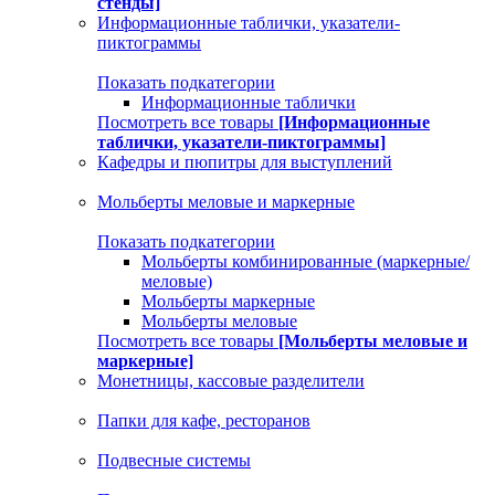
стенды]
Информационные таблички, указатели-
пиктограммы
Показать подкатегории
Информационные таблички
Посмотреть все товары
[Информационные
таблички, указатели-пиктограммы]
Кафедры и пюпитры для выступлений
Мольберты меловые и маркерные
Показать подкатегории
Мольберты комбинированные (маркерные/
меловые)
Мольберты маркерные
Мольберты меловые
Посмотреть все товары
[Мольберты меловые и
маркерные]
Монетницы, кассовые разделители
Папки для кафе, ресторанов
Подвесные системы