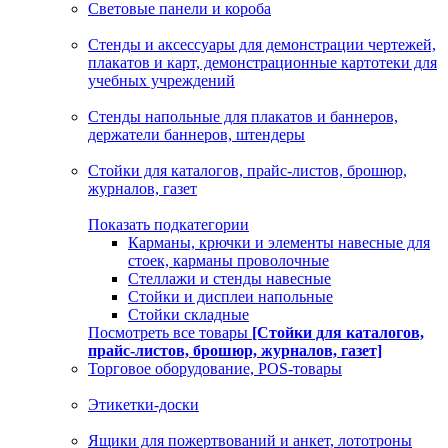
Световые панели и короба
Стенды и аксессуары для демонстрации чертежей,
плакатов и карт, демонстрационные картотеки для
учебных учреждений
Стенды напольные для плакатов и баннеров,
держатели баннеров, штендеры
Стойки для каталогов, прайс-листов, брошюр,
журналов, газет
Показать подкатегории
Карманы, крючки и элементы навесные для
стоек, карманы проволочные
Стеллажи и стенды навесные
Стойки и дисплеи напольные
Стойки складные
Посмотреть все товары
[Стойки для каталогов,
прайс-листов, брошюр, журналов, газет]
Торговое оборудование, POS-товары
Этикетки-доски
Ящики для пожертвований и анкет, лототроны